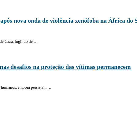
pós nova onda de violência xenófoba na África do 
 de Gaza, fugindo de …
 mas desafios na proteção das vítimas permanecem
es humanos, embora persistam …
ia e Independente do poder político e económico. Com esta empresa para estar em contactos: