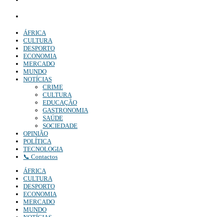
Comercial:
COMERCIAL@DIARIOINDEPENDENTE.INFO
Denuncia:
REDACAO@DIARIOINDEPENDENTE.INFO
ÁFRICA
CULTURA
DESPORTO
ECONOMIA
MERCADO
MUNDO
NOTÍCIAS
CRIME
CULTURA
EDUCAÇÃO
GASTRONOMIA
SAÚDE
SOCIEDADE
OPINIÃO
POLÍTICA
TECNOLOGIA
📞 Contactos
ÁFRICA
CULTURA
DESPORTO
ECONOMIA
MERCADO
MUNDO