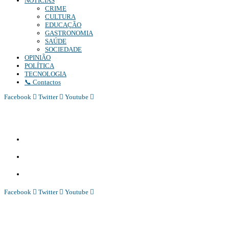
NOTÍCIAS
CRIME
CULTURA
EDUCAÇÃO
GASTRONOMIA
SAÚDE
SOCIEDADE
OPINIÃO
POLÍTICA
TECNOLOGIA
📞 Contactos
Facebook
Twitter
Youtube
Diário Independente (DI)
é um Jornal digital generalista ao serviço de Angola, com uma linha editorial própr
Whatsapp:
+244 927 209 599;
Comercial:
COMERCIAL@DIARIOINDEPENDENTE.INFO
Denuncia:
REDACAO@DIARIOINDEPENDENTE.INFO
Facebook
Twitter
Youtube
Diário Independente (DI)
é um Jornal digital generalista ao serviço de Angola, com uma linha editorial própr