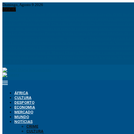
Domingo, Agosto 9 2026
AGORA
África do Sul deteve quase 60 mil estrangeiros em situação irregular desde janeir
Standard Bank Angola reforça financiamento sustentável e aposta no impacto soc
Inflação em Angola cai para 9,33% e fica abaixo dos 10% pela primeira vez desd
Eclipse solar: poucos segundos sem proteção podem causar danos permanentes na
Nova Lei das Informações Falsas em Angola levanta debate sobre liberdade de ex
Bielorrússia classifica Euronews como “extremista” e Tsikhanouskaya acusa Luk
João Lourenço recebe cumprimentos de despedida do embaixador do Vietname 
Espanha dá ultimato à Itália para suspender controlos fronteiriços e ameaça resp
Ministro confirma regresso de Manuel Chang a Moçambique e remete processos à
Comunicar para construir a Nação: O desafio estratégico de Angola aos 50 Anos 
ÁFRICA
CULTURA
DESPORTO
ECONOMIA
MERCADO
MUNDO
NOTÍCIAS
CRIME
CULTURA