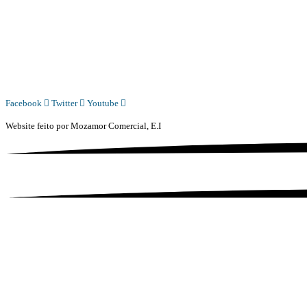
Whatsapp:
+244 927 209 599;
COMERCIAL@DIARIOINDEPENDENTE.INFO
REDACAO@DIARIOINDEPENDENTE.INFO
Facebook
Twitter
Youtube
Website feito por
Mozamor Comercial, E.I