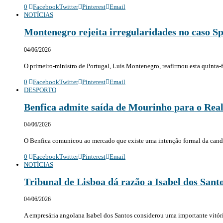
0
Facebook
Twitter
Pinterest
Email
NOTÍCIAS
Montenegro rejeita irregularidades no caso S
04/06/2026
O primeiro-ministro de Portugal, Luís Montenegro, reafirmou esta quinta-
0
Facebook
Twitter
Pinterest
Email
DESPORTO
Benfica admite saída de Mourinho para o Rea
04/06/2026
O Benfica comunicou ao mercado que existe uma intenção formal da cand
0
Facebook
Twitter
Pinterest
Email
NOTÍCIAS
Tribunal de Lisboa dá razão a Isabel dos Sant
04/06/2026
A empresária angolana Isabel dos Santos considerou uma importante vitóri