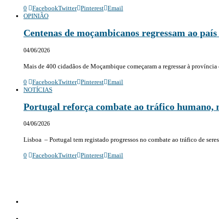
0
Facebook
Twitter
Pinterest
Email
OPINIÃO
Centenas de moçambicanos regressam ao país a
04/06/2026
Mais de 400 cidadãos de Moçambique começaram a regressar à província
0
Facebook
Twitter
Pinterest
Email
NOTÍCIAS
Portugal reforça combate ao tráfico humano,
04/06/2026
Lisboa – Portugal tem registado progressos no combate ao tráfico de ser
0
Facebook
Twitter
Pinterest
Email
Diário Independente (DI)
é um Jornal digital generalista ao serviço de Angola, com uma linha editorial própr
Whatsapp:
+244 927 209 599;