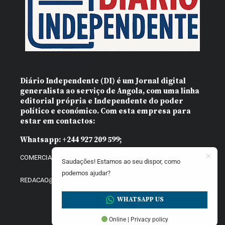
Diário Independente (DI)
é um Jornal digital
generalista ao serviço de Angola, com uma linha
editorial própria e Independente do poder
político e económico. Com esta empresa para
estar em contactos:
Whatsapp:
+244 927 209 599;
COMERCIAL@DIARIOINDEPENDENTE.INFO
Saudações! Estamos ao seu dispor, como
podemos ajudar?
REDACAO@DIARIOINDEPENDENTE.INFO
WHATSAPP US
Online | Privacy policy