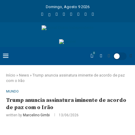
Domingo, Agosto 9 2026
0
Início
»
News
»
Trump anuncia assinatura iminente de acordo de paz
com o Irão
MUNDO
Trump anuncia assinatura iminente de acordo
de paz com o Irão
written by
Marcelino Gimbi
13/06/2026