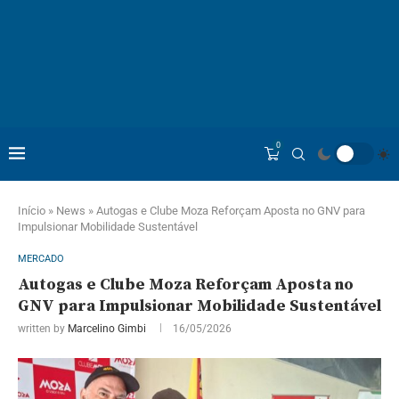
0
Início
»
News
»
Autogas e Clube Moza Reforçam Aposta no GNV para
Impulsionar Mobilidade Sustentável
MERCADO
Autogas e Clube Moza Reforçam Aposta no
GNV para Impulsionar Mobilidade Sustentável
written by
Marcelino Gimbi
16/05/2026