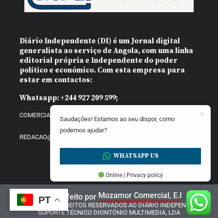
Diário Independente (DI)
é um Jornal digital
generalista ao serviço de Angola, com uma linha
editorial própria e Independente do poder
político e económico. Com esta empresa para
estar em contactos:
Whatsapp:
+244 927 209 599;
COMERCIAL@DIARIOINDEPENDENTE.INFO
Saudações! Estamos ao seu dispor, como
podemos ajudar?
REDACAO@DIARIOINDEPENDENTE.INFO
WHATSAPP US
Online | Privacy policy
Mozamor Comercial, E.I
Website feito por
PT
@2025 – TODOS DIREITOS RESERVADOS AO DIÁRIO INDEPENDENTE |
SUPORTE TÉCNICO DIONTÓNIO MULTIMEDIA, LDA