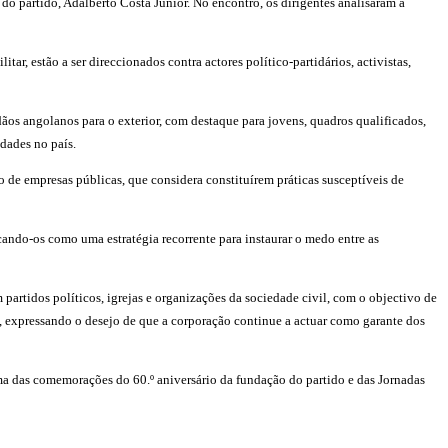
o partido, Adalberto Costa Júnior. No encontro, os dirigentes analisaram a
, estão a ser direccionados contra actores político-partidários, activistas,
os angolanos para o exterior, com destaque para jovens, quadros qualificados,
idades no país.
de empresas públicas, que considera constituírem práticas susceptíveis de
cando-os como uma estratégia recorrente para instaurar o medo entre as
partidos políticos, igrejas e organizações da sociedade civil, com o objectivo de
, expressando o desejo de que a corporação continue a actuar como garante dos
ma das comemorações do 60.º aniversário da fundação do partido e das Jornadas