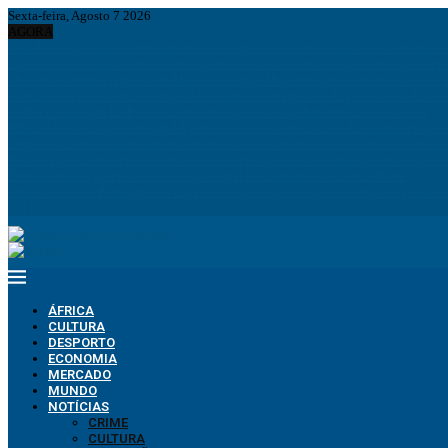
Sexta-feira, Agosto 7 2026
AGORA
João Lourenço recebe cumprimentos de despedida do embaixador do Vietname 
Espanha dá ultimato à Itália para suspender controlos fronteiriços e ameaça resp
Ministro confirma regresso de Manuel Chang a Moçambique e remete processos à
Comunicar para construir a Nação: O desafio estratégico de Angola aos 50 Anos 
ANPG e Sonangol E&P Concluem perfuração do poço Katambi-2 do bloco 24
PIB da União Europeia atinge 18,8 biliões de euros em 2025 e Alemanha reforça 
Empresas chinesas anunciam investimento de 150 milhões de dólares para impuls
Pesca ilegal durante período de veda preocupa operadores e ameaça reprodução 
Desmantelados grupos de exploração ilegal de diamantes na Lunda-Norte
Funcionários da Pumangol no Uíge detidos por especulação do preço da gasolina
ÁFRICA
CULTURA
DESPORTO
ECONOMIA
MERCADO
MUNDO
NOTÍCIAS
CRIME
CULTURA