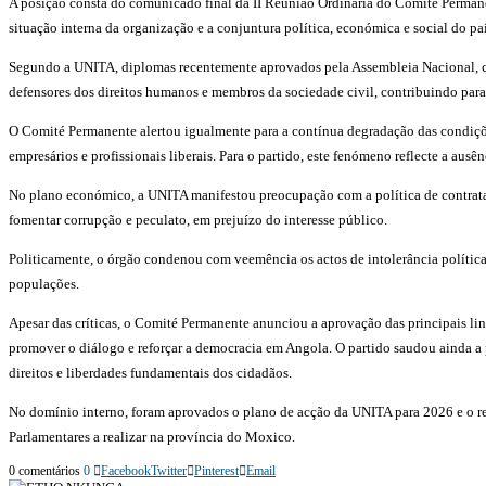
A posição consta do comunicado final da II Reunião Ordinária do Comité Permanen
situação interna da organização e a conjuntura política, económica e social do paí
Segundo a UNITA, diplomas recentemente aprovados pela Assembleia Nacional, como 
defensores dos direitos humanos e membros da sociedade civil, contribuindo para
O Comité Permanente alertou igualmente para a contínua degradação das condições
empresários e profissionais liberais. Para o partido, este fenómeno reflecte a ausê
No plano económico, a UNITA manifestou preocupação com a política de contrataçã
fomentar corrupção e peculato, em prejuízo do interesse público.
Politicamente, o órgão condenou com veemência os actos de intolerância política r
populações.
Apesar das críticas, o Comité Permanente anunciou a aprovação das principais lin
promover o diálogo e reforçar a democracia em Angola. O partido saudou ainda a 
direitos e liberdades fundamentais dos cidadãos.
No domínio interno, foram aprovados o plano de acção da UNITA para 2026 e o re
Parlamentares a realizar na província do Moxico.
0 comentários
0
Facebook
Twitter
Pinterest
Email