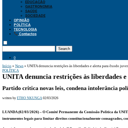
EDUCAÇÃO
GASTRONOMIA
SAÚDE
SOCIEDADE
OPINIÃO
POLÍTICA
TECNOLOGIA
Contactos
Search
0
Início
»
News
»
UNITA denuncia restrições às liberdades e alerta para êxodo juve
POLÍTICA
UNITA denuncia restrições às liberdades e 
Partido critica novas leis, condena intolerância po
written by
ETHO NKUNGA
02/03/2026
LUANDA (02/03/2026) – O Comité Permanente da Comissão Política da UNITA ma
instrumentos legais para limitar direitos constitucio
nalmente consagrados, como