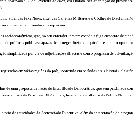
te, realizada a 28 de Fevereiro de 2026, em Luanda, sob orientação do presidente d
s.
a Lei das Fake News, a Lei das Carreiras Militares e o Código de Disciplina Militar
 um ambiente de intimidação e repressão.
 socioeconómicas, que, no seu entender, tem provocado a fuga crescente de cidadã
ncia de políticas públicas capazes de proteger direitos adquiridos e garantir oportun
o simplificada por via de adjudicações directas e com o programa de privatização 
egistados em várias regiões do país, sobretudo em períodos pré-eleitorais, classifi
has de uma proposta de Pacto de Estabilidade Democrática, que será partilhada com 
prevista visita de Papa Leão XIV ao país, bem como os 50 anos da Polícia Nacional
latório de actividades do Secretariado Executivo, além da apresentação do progra