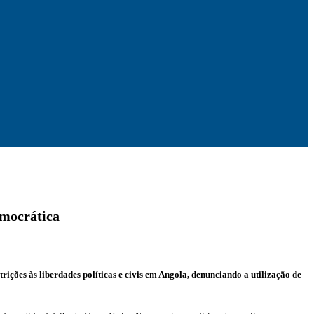
emocrática
ões às liberdades políticas e civis em Angola, denunciando a utilização de