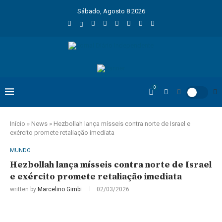
Sábado, Agosto 8 2026
0
Início
»
News
»
Hezbollah lança mísseis contra norte de Israel e
exército promete retaliação imediata
MUNDO
Hezbollah lança mísseis contra norte de Israel
e exército promete retaliação imediata
written by
Marcelino Gimbi
02/03/2026