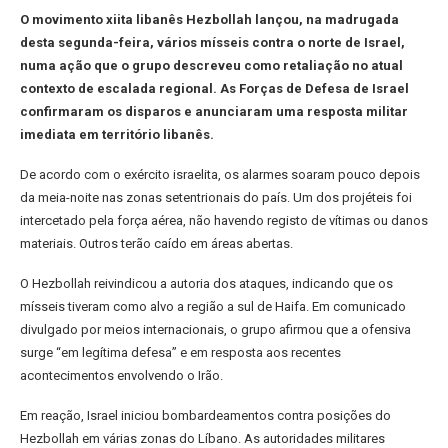
O movimento xiita libanês Hezbollah lançou, na madrugada
desta segunda-feira, vários mísseis contra o norte de Israel,
numa ação que o grupo descreveu como retaliação no atual
contexto de escalada regional. As Forças de Defesa de Israel
confirmaram os disparos e anunciaram uma resposta militar
imediata em território libanês.
De acordo com o exército israelita, os alarmes soaram pouco depois
da meia-noite nas zonas setentrionais do país. Um dos projéteis foi
intercetado pela força aérea, não havendo registo de vítimas ou danos
materiais. Outros terão caído em áreas abertas.
O Hezbollah reivindicou a autoria dos ataques, indicando que os
mísseis tiveram como alvo a região a sul de Haifa. Em comunicado
divulgado por meios internacionais, o grupo afirmou que a ofensiva
surge “em legítima defesa” e em resposta aos recentes
acontecimentos envolvendo o Irão.
Em reação, Israel iniciou bombardeamentos contra posições do
Hezbollah em várias zonas do Líbano. As autoridades militares