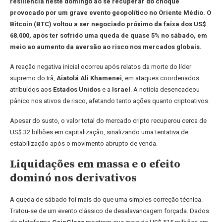
resiliência neste domingo ao se recuperar do choque
provocado por um grave evento geopolítico no Oriente Médio. O
Bitcoin (BTC) voltou a ser negociado próximo da faixa dos US$
68.000, após ter sofrido uma queda de quase 5% no sábado, em
meio ao aumento da aversão ao risco nos mercados globais.
A reação negativa inicial ocorreu após relatos da morte do líder
supremo do Irã,
Aiatolá Ali Khamenei
, em ataques coordenados
atribuídos aos
Estados Unidos
e a
Israel
. A notícia desencadeou
pânico nos ativos de risco, afetando tanto ações quanto criptoativos.
Apesar do susto, o valor total do mercado cripto recuperou cerca de
US$ 32 bilhões em capitalização, sinalizando uma tentativa de
estabilização após o movimento abrupto de venda.
Liquidações em massa e o efeito
dominó nos derivativos
A queda de sábado foi mais do que uma simples correção técnica.
Tratou-se de um evento clássico de desalavancagem forçada. Dados