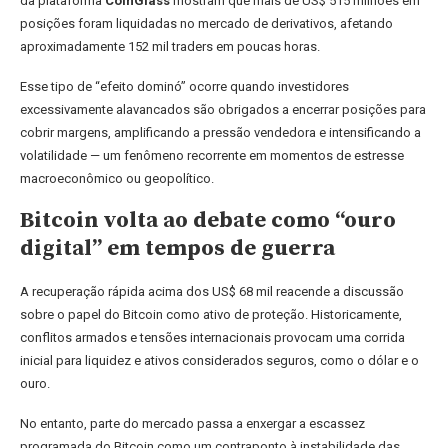
da plataforma
CoinGlass
mostram que mais de US$ 515 milhões em
posições foram liquidadas no mercado de derivativos, afetando
aproximadamente 152 mil traders em poucas horas.
Esse tipo de “efeito dominó” ocorre quando investidores
excessivamente alavancados são obrigados a encerrar posições para
cobrir margens, amplificando a pressão vendedora e intensificando a
volatilidade — um fenômeno recorrente em momentos de estresse
macroeconômico ou geopolítico.
Bitcoin volta ao debate como “ouro
digital” em tempos de guerra
A recuperação rápida acima dos US$ 68 mil reacende a discussão
sobre o papel do Bitcoin como ativo de proteção. Historicamente,
conflitos armados e tensões internacionais provocam uma corrida
inicial para liquidez e ativos considerados seguros, como o dólar e o
ouro.
No entanto, parte do mercado passa a enxergar a escassez
programada do Bitcoin como um contraponto à instabilidade das