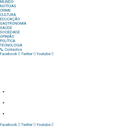
MUNDO
NOTÍCIAS
CRIME
CULTURA
EDUCAÇÃO
GASTRONOMIA
SAÚDE
SOCIEDADE
OPINIÃO
POLÍTICA
TECNOLOGIA
📞 Contactos
Facebook
Twitter
Youtube
Diário Independente (DI)
é um Jornal digital generalista ao
serviço de Angola, com uma linha editorial própria e
Independente do poder político e económico. Com esta
empresa para estar em contactos:
Whatsapp:
+244 927 209 599;
Comercial:
COMERCIAL@DIARIOINDEPENDENTE.INFO
Denuncia:
REDACAO@DIARIOINDEPENDENTE.INFO
Facebook
Twitter
Youtube