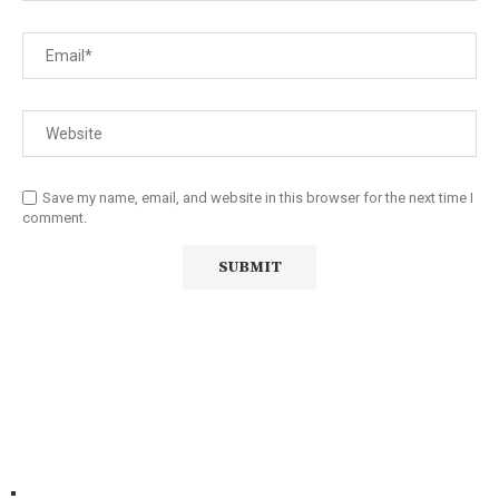
Save my name, email, and website in this browser for the next time I
comment.
Diário Independente (DI)
é um Jornal digital generalista ao
serviço de Angola, com uma linha editorial própria e
Independente do poder político e económico. Com esta
empresa para estar em contactos:
Whatsapp:
+244 927 209 599;