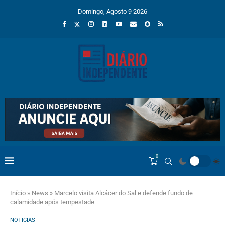
Domingo, Agosto 9 2026
0
Início
»
News
»
Marcelo visita Alcácer do Sal e defende fundo de
calamidade após tempestade
NOTÍCIAS