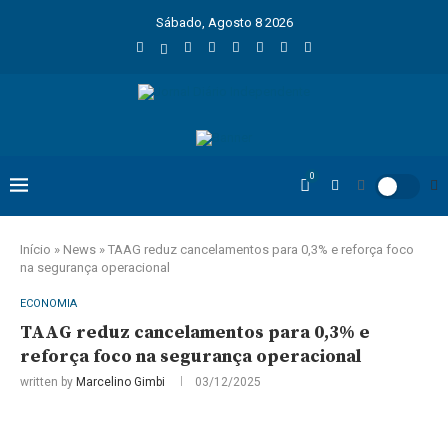
Sábado, Agosto 8 2026
0
Início
»
News
»
TAAG reduz cancelamentos para 0,3% e reforça foco
na segurança operacional
ECONOMIA
TAAG reduz cancelamentos para 0,3% e
reforça foco na segurança operacional
written by
Marcelino Gimbi
03/12/2025