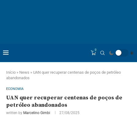
0
Início
»
News
»
UAN quer recuperar centenas de poços de petróleo
abandonados
ECONOMIA
UAN quer recuperar centenas de poços de
petróleo abandonados
written by
Marcelino Gimbi
27/08/2025