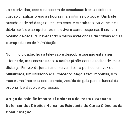
Já as privadas, essas, nasceram de cesarianas bem assistidas…
cordão umbilical preso às figuras mais íntimas do poder. Um baile
privado onde só dança quem tem convite carimbado. Salva-se meia
dúzia, sérias e competentes, mas vivem como pequenas ilhas num
oceano de censura, navegando à deriva entre ondas de conveniências
e tempestades de intimidação.
No fim, o cidadão liga a televisão e descobre que não está a ser
informado, mas anestesiado. A notícia já não conta a realidade, ela a
disfarça. Em vez de jornalismo, servem teatro político; em vez de
pluralidade, um uníssono ensurdecedor. Angola tem imprensa, sim…
mas é uma imprensa sequestrada, vestida de gala para o funeral da
própria liberdade de expressão.
Artigo de opinião imparcial e sincera do Poeta Ukwanana
Defensor dos Direitos Humanos|Estudante do Curso Ciências da
Comunicação