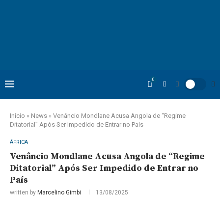
0
Início
»
News
»
Venâncio Mondlane Acusa Angola de “Regime
Ditatorial” Após Ser Impedido de Entrar no País
ÁFRICA
Venâncio Mondlane Acusa Angola de “Regime
Ditatorial” Após Ser Impedido de Entrar no
País
written by
Marcelino Gimbi
13/08/2025