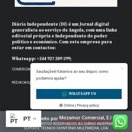
Diário Independente (DI)
é um Jornal digital
generalista ao serviço de Angola, com uma linha
editorial própria e Independente do poder
político e económico. Com esta empresa para
estar em contactos:
Whatsapp:
+244 927 209 599;
COMERCIAL@DIARIOINDEPENDENTE.INFO
Saudações! Estamos ao seu dispor, como
podemos ajudar?
REDACAO@DIARIOINDEPENDENTE.INFO
WHATSAPP US
🟢 Online | Privacy policy
Mozamor Comercial, E.I
PT
Website feito por
@2025 – TODOS DIREITOS RESERVADOS AO DIÁRIO INDEPENDENTE |
SUPORTE TÉCNICO DIONTÓNIO MULTIMEDIA, LDA