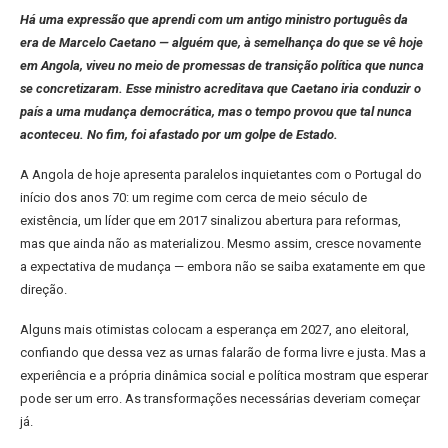
Há uma expressão que aprendi com um antigo ministro português da
era de Marcelo Caetano — alguém que, à semelhança do que se vê hoje
em Angola, viveu no meio de promessas de transição política que nunca
se concretizaram. Esse ministro acreditava que Caetano iria conduzir o
país a uma mudança democrática, mas o tempo provou que tal nunca
aconteceu. No fim, foi afastado por um golpe de Estado.
A Angola de hoje apresenta paralelos inquietantes com o Portugal do
início dos anos 70: um regime com cerca de meio século de
existência, um líder que em 2017 sinalizou abertura para reformas,
mas que ainda não as materializou. Mesmo assim, cresce novamente
a expectativa de mudança — embora não se saiba exatamente em que
direção.
Alguns mais otimistas colocam a esperança em 2027, ano eleitoral,
confiando que dessa vez as urnas falarão de forma livre e justa. Mas a
experiência e a própria dinâmica social e política mostram que esperar
pode ser um erro. As transformações necessárias deveriam começar
já.