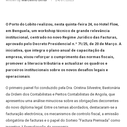
written by
Marcelino Gimbi
24/07/2025
O Porto do Lobito realizou, nesta quinta-feira 24, no Hotel Flow,
em Benguela, um workshop técnico de grande relevância
institucional, centrado no novo Regime Jurídico das Facturas,
aprovado pelo Decreto Presidencial n.º 71/25, de 20 de Março. A
iniciativa, que integra o plano anual de capacitação da
empresa, visou reforçar o cumprimento das normas fiscais,
promover a literacia tributária e actualizar os quadros e
parceiros institucionais sobre os novos desafios legais e
operacionais
.
O primeiro painel foi conduzido pela Dra. Cristina Silvestre, Bastonária
da Ordem dos Contabilistas e Peritos Contabilistas de Angola, que
apresentou uma análise minuciosa sobre as obrigações decorrentes
do novo diploma legal. Entre os temas abordados, destacaram-se a
facturação electrónica, os mecanismos de controlo fiscal, a emissão
obrigatória de facturas e o papel do Sorteio “Factura Premiada” como
incentivo à formalização da economia.