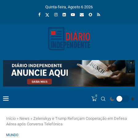
Quinta-feira, Agosto 6 2026
0
Início
»
News
»
Zelenskyy e Trump Reforçam Cooperação em Defesa
Aérea após Conversa Telefónica
MUNDO