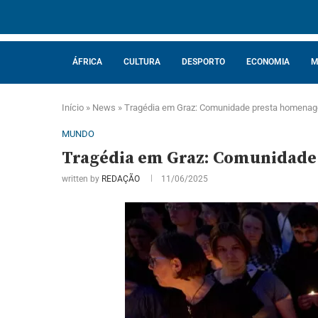
ÁFRICA
CULTURA
DESPORTO
ECONOMIA
M
Início
»
News
»
Tragédia em Graz: Comunidade presta homenagem
MUNDO
Tragédia em Graz: Comunidade 
written by
REDAÇÃO
11/06/2025