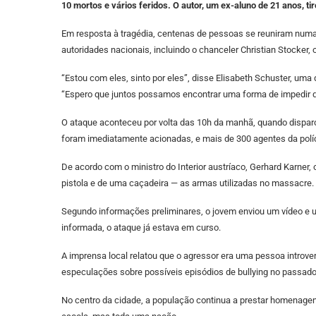
10 mortos e vários feridos. O autor, um ex-aluno de 21 anos, ti
Em resposta à tragédia, centenas de pessoas se reuniram numa 
autoridades nacionais, incluindo o chanceler Christian Stocker,
“Estou com eles, sinto por eles”, disse Elisabeth Schuster, uma
“Espero que juntos possamos encontrar uma forma de impedir qu
O ataque aconteceu por volta das 10h da manhã, quando disparo
foram imediatamente acionadas, e mais de 300 agentes da políc
De acordo com o ministro do Interior austríaco, Gerhard Karne
pistola e de uma caçadeira — as armas utilizadas no massacre.
Segundo informações preliminares, o jovem enviou um vídeo e u
informada, o ataque já estava em curso.
A imprensa local relatou que o agressor era uma pessoa introve
especulações sobre possíveis episódios de bullying no passado, 
No centro da cidade, a população continua a prestar homenagens