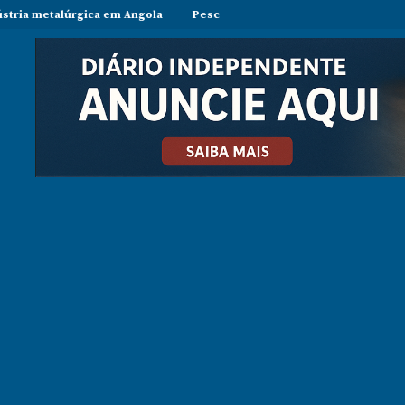
a em Angola
Pesca ilegal durante período de veda preocupa opera