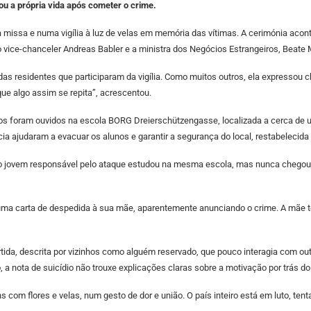
rou a própria vida após cometer o crime.
missa e numa vigília à luz de velas em memória das vítimas. A cerimónia acon
 o vice-chanceler Andreas Babler e a ministra dos Negócios Estrangeiros, Beate 
 das residentes que participaram da vigília. Como muitos outros, ela expressou 
e algo assim se repita”, acrescentou.
s foram ouvidos na escola BORG Dreierschützengasse, localizada a cerca de um
ia ajudaram a evacuar os alunos e garantir a segurança do local, restabelecid
r, o jovem responsável pelo ataque estudou na mesma escola, mas nunca chegou
ma carta de despedida à sua mãe, aparentemente anunciando o crime. A mãe ter
rtida, descrita por vizinhos como alguém reservado, que pouco interagia com ou
a nota de suicídio não trouxe explicações claras sobre a motivação por trás do
 com flores e velas, num gesto de dor e união. O país inteiro está em luto, te