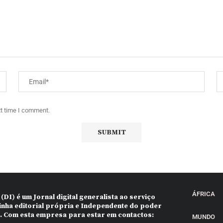
xt time I comment.
ÁFRICA
 (DI)
é um Jornal digital generalista ao serviço
inha editorial própria e Independente do poder
o. Com esta empresa para estar em contactos:
MUNDO