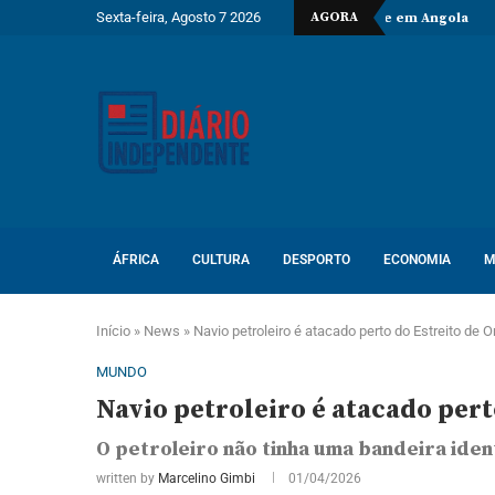
Sexta-feira, Agosto 7 2026
AGORA
s de despedida do embaixador do Vietname em Angola
Espanha dá 
ÁFRICA
CULTURA
DESPORTO
ECONOMIA
M
Início
»
News
»
Navio petroleiro é atacado perto do Estreito de 
MUNDO
Navio petroleiro é atacado per
O petroleiro não tinha uma bandeira iden
written by
Marcelino Gimbi
01/04/2026