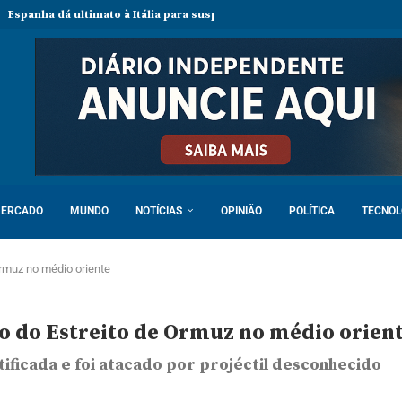
ultimato à Itália para suspender controlos fronteiriços e ameaça resp
ERCADO
MUNDO
NOTÍCIAS
OPINIÃO
POLÍTICA
TECNOL
Ormuz no médio oriente
to do Estreito de Ormuz no médio orien
tificada e foi atacado por projéctil desconhecido