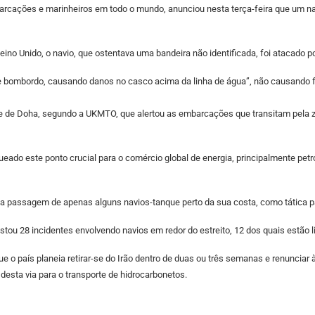
ões e marinheiros em todo o mundo, anunciou nesta terça-feira que um navio p
eino Unido, o navio, que ostentava uma bandeira não identificada, foi atacado p
o de bombordo, causando danos no casco acima da linha de água”, não causando 
rte de Doha, segundo a UKMTO, que alertou as embarcações que transitam pela 
queado este ponto crucial para o comércio global de energia, principalmente pet
 a passagem de apenas alguns navios-tanque perto da sua costa, como tática pa
u 28 incidentes envolvendo navios em redor do estreito, 12 dos quais estão lig
e o país planeia retirar-se do Irão dentro de duas ou três semanas e renunciar 
sta via para o transporte de hidrocarbonetos.