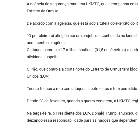
A agência de segurança marítima UKMTO, que acompanha embarcaç
Estreito de Ormuz.
De acordo com a agência, que está sob a tutela do exército do R
“O petroleiro foi atingido por um projétil desconhecido no lad
acrescentou a agência.
O ataque ocorreu a 17 milhas náuticas (31,5 quilómetros) a no
atividade suspeita.
O Irão, que controla a costa norte do Estreito de Ormuz tem blo
Unidos (EUA).
Teerão fechou a rota com ataques a petroleiros e tem permitido
Desde 28 de fevereiro, quando a guerra começou, a UKMTO registo
Na terça-feira, o Presidente dos EUA, Donald Trump, anunciou qu
deixando essa responsabilidade para as nações que dependem de