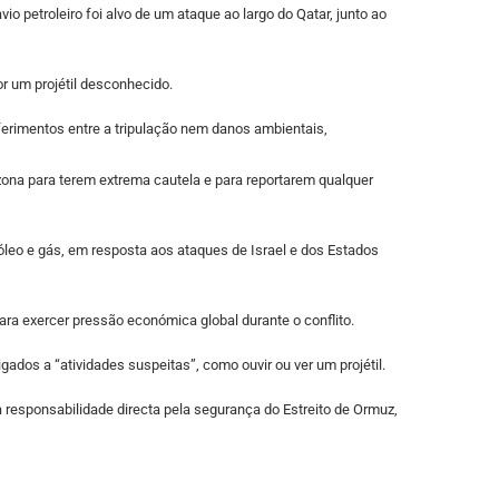
etroleiro foi alvo de um ataque ao largo do Qatar, junto ao
or um projétil desconhecido.
ferimentos entre a tripulação nem danos ambientais,
zona para terem extrema cautela e para reportarem qualquer
róleo e gás, em resposta aos ataques de Israel e dos Estados
ra exercer pressão económica global durante o conflito.
ados a “atividades suspeitas”, como ouvir ou ver um projétil.
à responsabilidade directa pela segurança do Estreito de Ormuz,