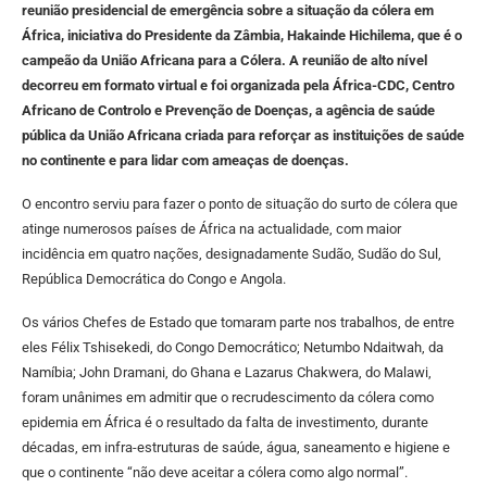
reunião presidencial de emergência sobre a situação da cólera em
África, iniciativa do Presidente da Zâmbia, Hakainde Hichilema, que é o
campeão da União Africana para a Cólera.
A reunião de alto nível
decorreu em formato virtual e foi organizada pela África-CDC, Centro
Africano de Controlo e Prevenção de Doenças, a agência de saúde
pública da União Africana criada para reforçar as instituições de saúde
no continente e para lidar com ameaças de doenças.
O encontro serviu para fazer o ponto de situação do surto de cólera que
atinge numerosos países de África na actualidade, com maior
incidência em quatro nações, designadamente Sudão, Sudão do Sul,
República Democrática do Congo e Angola.
Os vários Chefes de Estado que tomaram parte nos trabalhos, de entre
eles Félix Tshisekedi, do Congo Democrático; Netumbo Ndaitwah, da
Namíbia; John Dramani, do Ghana e Lazarus Chakwera, do Malawi,
foram unânimes em admitir que o recrudescimento da cólera como
epidemia em África é o resultado da falta de investimento, durante
décadas, em infra-estruturas de saúde, água, saneamento e higiene e
que o continente “não deve aceitar a cólera como algo normal”.