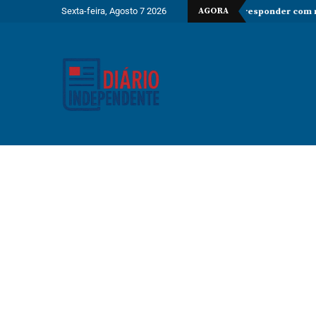
Sexta-feira, Agosto 7 2026
AGORA
suspender controlos fronteiriços e ameaça responder com medidas recíp