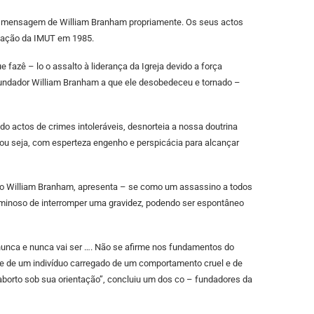
ola a mensagem de William Branham propriamente. Os seus actos
dação da IMUT em 1985.
fazê – lo o assalto à liderança da Igreja devido a força
 fundador William Branham a que ele desobedeceu e tornado –
do actos de crimes intoleráveis, desnorteia a nossa doutrina
, ou seja, com esperteza engenho e perspicácia para alcançar
do William Branham, apresenta – se como um assassino a todos
riminoso de interromper uma gravidez, podendo ser espontâneo
 nunca e nunca vai ser …. Não se afirme nos fundamentos do
te de um indivíduo carregado de um comportamento cruel e de
aborto sob sua orientação”, concluiu um dos co – fundadores da