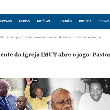
ERCADO
MUNDO
NOTÍCIAS
OPINIÃO
POLÍTICA
TECNOL
IMUT abre o jogo: Pastor Kamalandua é um ditador e criminoso de sangue
dente da Igreja IMUT abre o jogo: Past