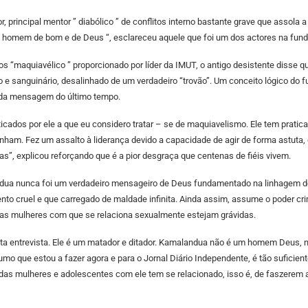
r, principal mentor ” diabólico ” de conflitos interno bastante grave que ass
 homem de bom e de Deus “, esclareceu aquele que foi um dos actores na fun
maquiavélico ” proporcionado por líder da IMUT, o antigo desistente disse que 
o e sanguinário, desalinhado de um verdadeiro “trovão”. Um conceito lógico do
 da mensagem do último tempo.
cados por ele a que eu considero tratar – se de maquiavelismo. Ele tem pratica
anham. Fez um assalto à liderança devido a capacidade de agir de forma astuta
s”, explicou reforçando que é a pior desgraça que centenas de fiéis vivem.
ndua nunca foi um verdadeiro mensageiro de Deus fundamentado na linhagem 
nto cruel e que carregado de maldade infinita. Ainda assim, assume o poder c
 as mulheres com que se relaciona sexualmente estejam grávidas.
nesta entrevista. Ele é um matador e ditador. Kamalandua não é um homem Deus,
 que estou a fazer agora e para o Jornal Diário Independente, é tão suficien
 das mulheres e adolescentes com ele tem se relacionado, isso é, de faszerem 