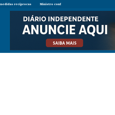
rocas
Ministro confirma regresso de Manuel Chang a Moçambique e