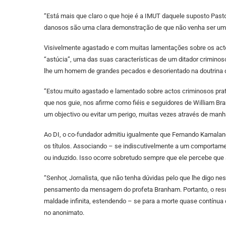
“Está mais que claro o que hoje é a IMUT daquele suposto Pasto
danosos são uma clara demonstração de que não venha ser um
Visivelmente agastado e com muitas lamentações sobre os actos “
“astúcia”, uma das suas características de um ditador criminos
lhe um homem de grandes pecados e desorientado na doutrina
“Estou muito agastado e lamentado sobre actos criminosos prati
que nos guie, nos afirme como fiéis e seguidores de William Br
um objectivo ou evitar um perigo, muitas vezes através de manha
Ao DI, o co-fundador admitiu igualmente que Fernando Kamala
os títulos. Associando – se indiscutivelmente a um comportame
ou induzido. Isso ocorre sobretudo sempre que ele percebe que
“Senhor, Jornalista, que não tenha dúvidas pelo que lhe digo 
pensamento da mensagem do profeta Branham. Portanto, o resumo
maldade infinita, estendendo – se para a morte quase contínua
no anonimato.