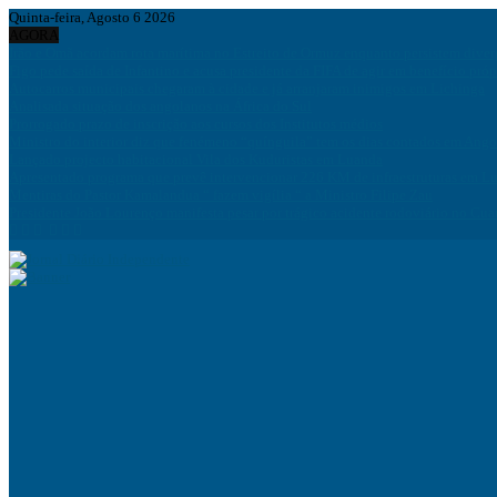
Quinta-feira, Agosto 6 2026
AGORA
Irão e Omã acordam rota marítima no Estreito de Ormuz enquanto persistem div
Figo pede saída de Infantino e acusa presidente da FIFA de agir em benefício próp
Autocarros municipais chegaram à cidade e já arranjaram inimigos em Lichinga
Analisada situação dos angolanos na África do Sul
Prorrogado prazo de inscrição aos cursos dos Institutos médios
Ministro do interior diz que fenémeno “quínguila” tem os dias contados em Ango
Lançado projecto habitacional Vila dos Kuduristas em Luanda
Apresentado programa que prevê intervencionar 226 KM de infraestruturas em L
Mentiras do Pastor Kamalandua “ fazem vigília “ a Ministro Filipe Zau
Presidente João Lourenço manifesta pesar por trágico acidente rodoviário no Cua