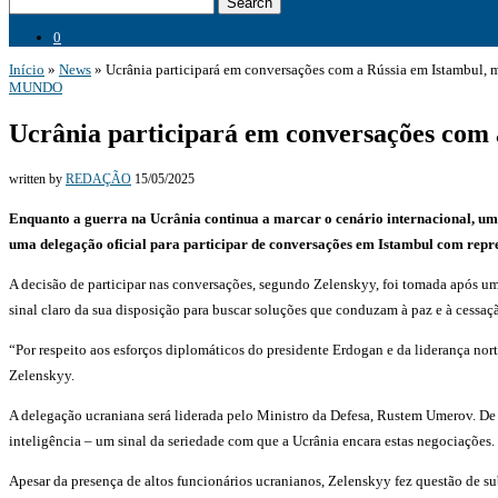
Search
0
Início
»
News
»
Ucrânia participará em conversações com a Rússia em Istambul, 
MUNDO
Ucrânia participará em conversações com 
written by
REDAÇÃO
15/05/2025
Enquanto a guerra na Ucrânia continua a marcar o cenário internacional, um n
uma delegação oficial para participar de conversações em Istambul com repres
A decisão de participar nas conversações, segundo Zelenskyy, foi tomada após um
sinal claro da sua disposição para buscar soluções que conduzam à paz e à cessaç
“Por respeito aos esforços diplomáticos do presidente Erdogan e da liderança nor
Zelenskyy.
A delegação ucraniana será liderada pelo Ministro da Defesa, Rustem Umerov. De a
inteligência – um sinal da seriedade com que a Ucrânia encara estas negociações.
Apesar da presença de altos funcionários ucranianos, Zelenskyy fez questão de su