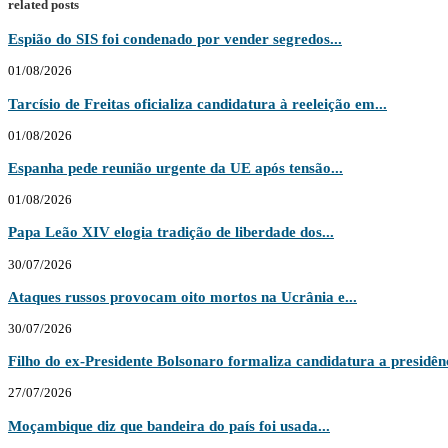
related posts
Espião do SIS foi condenado por vender segredos...
01/08/2026
Tarcísio de Freitas oficializa candidatura à reeleição em...
01/08/2026
Espanha pede reunião urgente da UE após tensão...
01/08/2026
Papa Leão XIV elogia tradição de liberdade dos...
30/07/2026
Ataques russos provocam oito mortos na Ucrânia e...
30/07/2026
Filho do ex-Presidente Bolsonaro formaliza candidatura a presidênc
27/07/2026
Moçambique diz que bandeira do país foi usada...