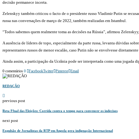
decisão permanece incerta.
Zelenskyy também criticou o facto de o presidente russo Vladimir Putin se recus
russa nas conversações de março de 2022, também realizadas em Istambul.
“Todos sabemos quem realmente toma as decisões na Rússia”, afirmou Zelenskyy, 
A ausência de líderes de topo, especialmente da parte russa, levanta dúvidas sob
representantes russos de menor escalão, caso Putin não se envolvesse diretamente
Ainda assim, a participação da Ucrânia pode ser interpretada como uma jogada d
0 comentários
0
Facebook
Twitter
Pinterest
Email
REDAÇÃO
previous post
Reta Ffnal das Eleições: Corrida contra o tempo para convencer os indecisos
next post
Expulsão de Jornalistas da RTP em Angola gera indignação Internacional