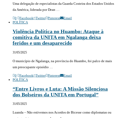
Uma delegação de especialistas da Guarda Costeira dos Estados Unidos
da América, liderada por Dean …
0
Facebook
Twitter
Pinterest
Email
POLÍTICA
Violência Política no Huambo: Ataque à
comitiva da UNITA em Ngalanga deixa
feridos e um desaparecido
31/05/2025
O município de Ngalanga, na província do Huambo, foi palco de mais
um preocupante episódio …
0
Facebook
Twitter
Pinterest
Email
POLÍTICA
“Entre Livros e Luta: A Missão Silenciosa
dos Bolseiros da UNITA em Portugal”
31/05/2025
Luanda – Não estivemos nos Acordos de Bicesse como diplomatas ou