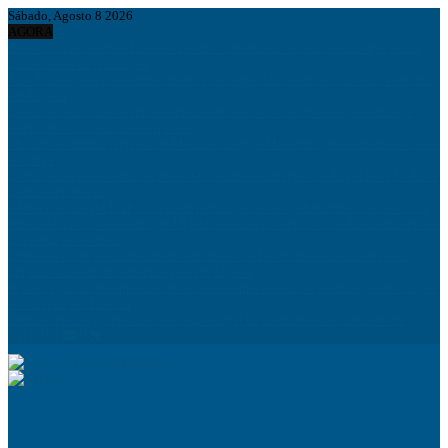
Sábado, Agosto 8 2026
AGORA
Bielorrússia classifica Euronews como “extremista” e Tsikhanouskaya acusa
Lukashenko de retaliação
João Lourenço recebe cumprimentos de despedida do embaixador do Vietname
em Angola
Espanha dá ultimato à Itália para suspender controlos fronteiriços e ameaça
responder com medidas recíprocas
Ministro confirma regresso de Manuel Chang a Moçambique e remete processos
à Justiça
Comunicar para construir a Nação: O desafio estratégico de Angola aos 50 Anos
de Independência
ANPG e Sonangol E&P Concluem perfuração do poço Katambi-2 do bloco 24
PIB da União Europeia atinge 18,8 biliões de euros em 2025 e Alemanha reforça
liderança económica
Empresas chinesas anunciam investimento de 150 milhões de dólares para
impulsionar indústria metalúrgica em Angola
Pesca ilegal durante período de veda preocupa operadores e ameaça reprodução
do carapau em Luanda
Desmantelados grupos de exploração ilegal de diamantes na Lunda-Norte