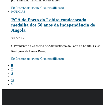
protagonistas, mas como observadores …
0
Facebook
Twitter
Pinterest
Email
NOTÍCIAS
PCA do Porto do Lobito condecorado
medalha dos 50 anos da independência de
Angola
30/05/2025
O Presidente do Conselho de Administração do Porto do Lobito, Celso
Rodrigues de Lemos Rosas, …
0
Facebook
Twitter
Pinterest
Email
1
2
3
…
28