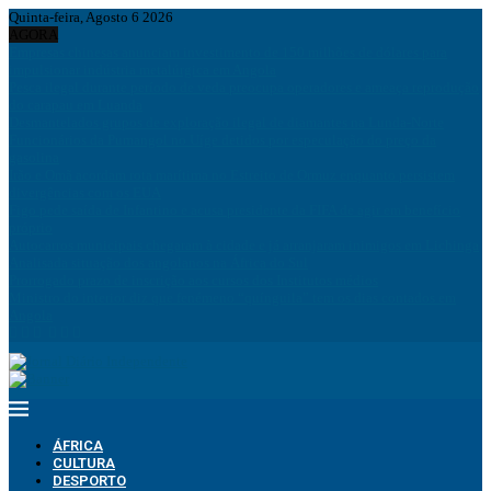
Quinta-feira, Agosto 6 2026
AGORA
Empresas chinesas anunciam investimento de 150 milhões de dólares para
impulsionar indústria metalúrgica em Angola
Pesca ilegal durante período de veda preocupa operadores e ameaça reprodução
do carapau em Luanda
Desmantelados grupos de exploração ilegal de diamantes na Lunda-Norte
Funcionários da Pumangol no Uíge detidos por especulação do preço da
gasolina
Irão e Omã acordam rota marítima no Estreito de Ormuz enquanto persistem
divergências com os EUA
Figo pede saída de Infantino e acusa presidente da FIFA de agir em benefício
próprio
Autocarros municipais chegaram à cidade e já arranjaram inimigos em Lichinga
Analisada situação dos angolanos na África do Sul
Prorrogado prazo de inscrição aos cursos dos Institutos médios
Ministro do interior diz que fenémeno “quínguila” tem os dias contados em
Angola
ÁFRICA
CULTURA
DESPORTO