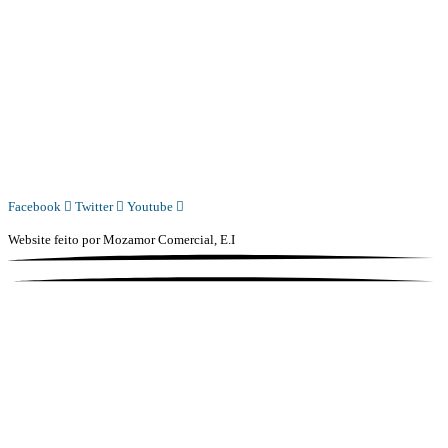
Diário Independente (DI)
é um Jornal digital generalista ao serviço de Angola, com uma linha editorial
própria e Independente do poder político e económico. Com esta empresa para estar em contactos:
Whatsapp:
+244 927 209 599;
COMERCIAL@DIARIOINDEPENDENTE.INFO
REDACAO@DIARIOINDEPENDENTE.INFO
Facebook
Twitter
Youtube
Website feito por
Mozamor Comercial, E.I
@2025 – TODOS DIREITOS RESERVADOS AO DIÁRIO INDEPENDENTE |
SUPORTE TÉCNICO DIONTÓNIO MULTIMEDIA, LDA