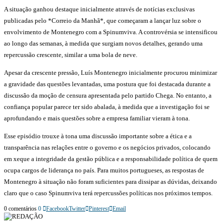
A situação ganhou destaque inicialmente através de notícias exclusivas
publicadas pelo *Correio da Manhã*, que começaram a lançar luz sobre o
envolvimento de Montenegro com a Spinumviva. A controvérsia se intensificou
ao longo das semanas, à medida que surgiam novos detalhes, gerando uma
repercussão crescente, similar a uma bola de neve.
Apesar da crescente pressão, Luís Montenegro inicialmente procurou minimizar
a gravidade das questões levantadas, uma postura que foi destacada durante a
discussão da moção de censura apresentada pelo partido Chega. No entanto, a
confiança popular parece ter sido abalada, à medida que a investigação foi se
aprofundando e mais questões sobre a empresa familiar vieram à tona.
Esse episódio trouxe à tona uma discussão importante sobre a ética e a
transparência nas relações entre o governo e os negócios privados, colocando
em xeque a integridade da gestão pública e a responsabilidade política de quem
ocupa cargos de liderança no país. Para muitos portugueses, as respostas de
Montenegro à situação não foram suficientes para dissipar as dúvidas, deixando
claro que o caso Spinumviva terá repercussões políticas nos próximos tempos.
0 comentários
0
Facebook
Twitter
Pinterest
Email