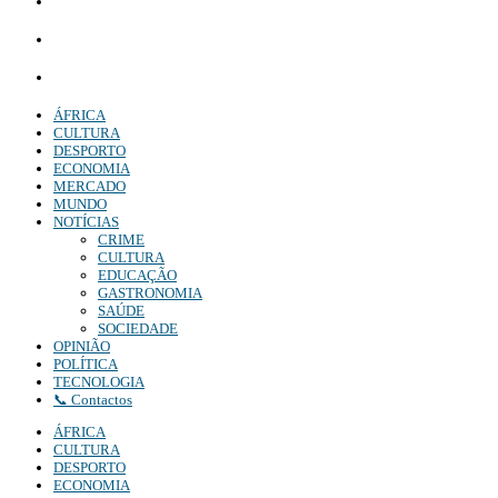
Whatsapp:
+244 927 209 599;
Comercial:
COMERCIAL@DIARIOINDEPENDENTE.INFO
Denuncia:
REDACAO@DIARIOINDEPENDENTE.INFO
ÁFRICA
CULTURA
DESPORTO
ECONOMIA
MERCADO
MUNDO
NOTÍCIAS
CRIME
CULTURA
EDUCAÇÃO
GASTRONOMIA
SAÚDE
SOCIEDADE
OPINIÃO
POLÍTICA
TECNOLOGIA
📞 Contactos
ÁFRICA
CULTURA
DESPORTO
ECONOMIA