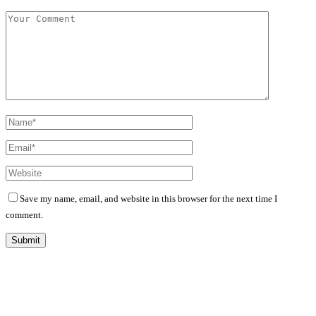
Save my name, email, and website in this browser for the next time I
comment.
Diário Independente (DI)
é um Jornal digital generalista ao serviço de Angola, com uma linha editorial
própria e Independente do poder político e económico. Com esta empresa para estar em contactos: