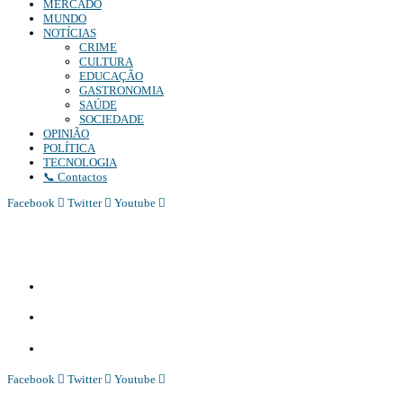
MERCADO
MUNDO
NOTÍCIAS
CRIME
CULTURA
EDUCAÇÃO
GASTRONOMIA
SAÚDE
SOCIEDADE
OPINIÃO
POLÍTICA
TECNOLOGIA
📞 Contactos
Facebook
Twitter
Youtube
Diário Independente (DI)
é um Jornal digital generalista ao serviço de Angola, com uma linha editorial
própria e Independente do poder político e económico. Com esta empresa para estar em contactos:
Whatsapp:
+244 927 209 599;
Comercial:
COMERCIAL@DIARIOINDEPENDENTE.INFO
Denuncia:
REDACAO@DIARIOINDEPENDENTE.INFO
Facebook
Twitter
Youtube