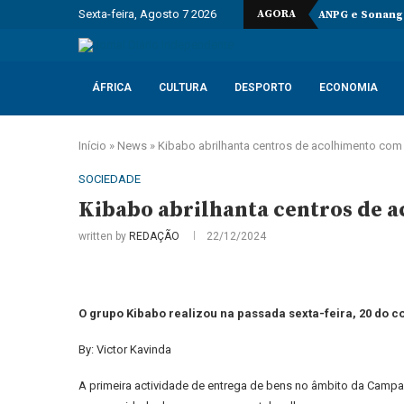
Sexta-feira, Agosto 7 2026
AGORA
ANPG e Sonango
ÁFRICA
CULTURA
DESPORTO
ECONOMIA
Início
»
News
»
Kibabo abrilhanta centros de acolhimento com
SOCIEDADE
Kibabo abrilhanta centros de 
written by
REDAÇÃO
22/12/2024
O grupo Kibabo realizou na passada sexta-feira, 20 do 
By: Victor Kavinda
A primeira actividade de entrega de bens no âmbito da Campa