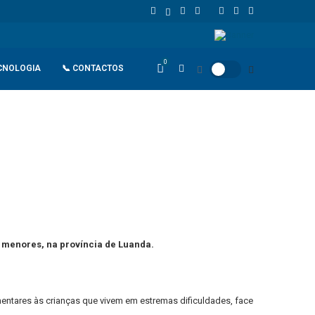
União Europeia atinge 18,8 biliões de euros em 2025 e Alemanha reforç
0
CNOLOGIA
📞 CONTACTOS
e menores, na província de Luanda.
entares às crianças que vivem em estremas dificuldades, face