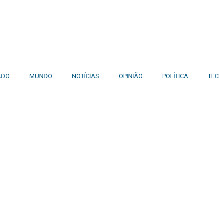
ADO
MUNDO
NOTÍCIAS
OPINIÃO
POLÍTICA
TE
iço de Angola, com uma linha editorial própria e Independente do