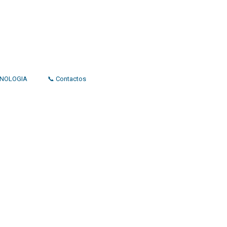
CNOLOGIA
📞 Contactos
 poder político e económico. Com esta empresa para estar em