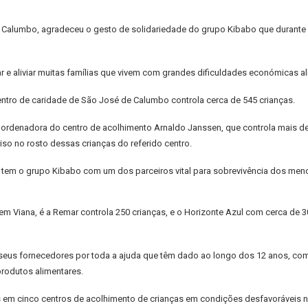
de Calumbo, agradeceu o gesto de solidariedade do grupo Kibabo que durante
r e aliviar muitas famílias que vivem com grandes dificuldades económicas al
centro de caridade de São José de Calumbo controla cerca de 545 crianças.
coordenadora do centro de acolhimento Arnaldo Janssen, que controla mais
iso no rosto dessas crianças do referido centro.
 tem o grupo Kibabo com um dos parceiros vital para sobrevivência dos men
 em Viana, é a Remar controla 250 crianças, e o Horizonte Azul com cerca de 
seus fornecedores por toda a ajuda que têm dado ao longo dos 12 anos, com 
produtos alimentares.
os em cinco centros de acolhimento de crianças em condições desfavoráveis 