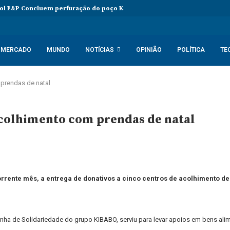
l E&P Concluem perfuração do poço Katambi-2 do bloco 24
PIB da 
MERCADO
MUNDO
NOTÍCIAS
OPINIÃO
POLÍTICA
TE
 prendas de natal
acolhimento com prendas de natal
corrente mês, a entrega de donativos a cinco centros de acolhimento d
nha de Solidariedade do grupo KIBABO, serviu para levar apoios em bens alim