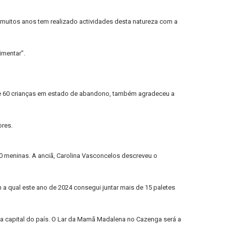
 muitos anos tem realizado actividades desta natureza com a
imentar”.
 de 60 crianças em estado de abandono, também agradeceu a
ores.
30 meninas. A anciã, Carolina Vasconcelos descreveu o
a qual este ano de 2024 consegui juntar mais de 15 paletes
na capital do país. O Lar da Mamã Madalena no Cazenga será a