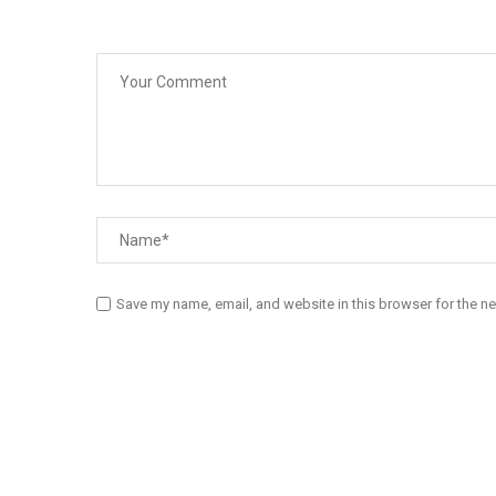
Save my name, email, and website in this browser for the n
Diário Independente (DI)
é um Jornal digital generalista ao serv
contactos: