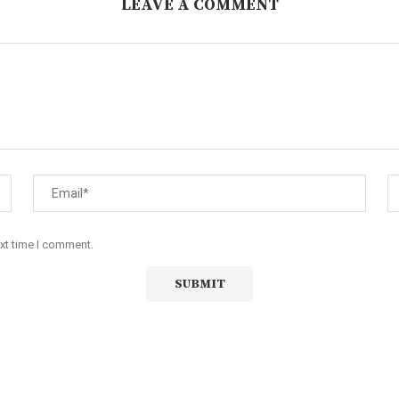
LEAVE A COMMENT
ext time I comment.
iço de Angola, com uma linha editorial própria e Independente do