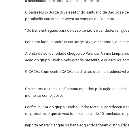
a necessidade de promover um natal melhor.
O padre Nuno Jorge Silva e reitor do santuário de São José 
população carente que vivem na comuna de Calumbo.
“Os bens entregues para o nosso centro de caridade, vai ajuda
Por outro lado, o padre Nuno Jorge Silva, disse ainda, que o 
A onda de solidariedade chegou ao Palanca. A irmã Límpia, 
ação do grupo Kibabo pelo grande presente, e que trouxe sorr
O CACAJ é um centro CACAJ os direitos dos mais vulnerável e
Os centros de reabilitação contemplados pela ação solidária,
momento como júbilo.
Por fim, o PCA do grupo Kibabo, Pedro Mateus, agradeceu os 
de produtos, o que deverá totalizar cerca de 10 toneladas de 
importa referenciar que os bens adquiridos foram distribuíd