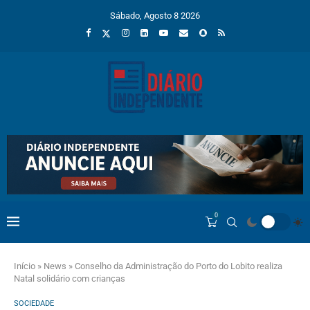
Sábado, Agosto 8 2026
0
Início
»
News
»
Conselho da Administração do Porto do Lobito realiza
Natal solidário com crianças
SOCIEDADE