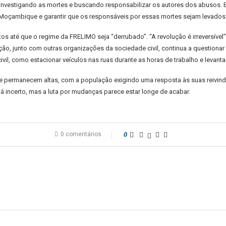
investigando as mortes e buscando responsabilizar os autores dos abusos.
oçambique e garantir que os responsáveis por essas mortes sejam levados à
s até que o regime da FRELIMO seja “derrubado”. “A revolução é irreversível”
ição, junto com outras organizações da sociedade civil, continua a questionar
, como estacionar veículos nas ruas durante as horas de trabalho e levantar 
rmanecem altas, com a população exigindo uma resposta às suas reivindica
tá incerto, mas a luta por mudanças parece estar longe de acabar.
0 comentários
0