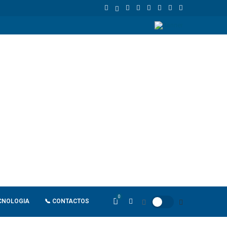
tandard Bank Angola reforça financiamento sustentável e aposta no imp
0
CNOLOGIA
📞 CONTACTOS