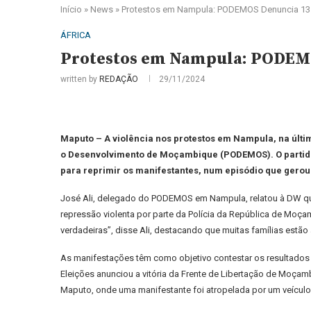
Início
»
News
»
Protestos em Nampula: PODEMOS Denuncia 13 
ÁFRICA
Protestos em Nampula: PODEMOS
written by
REDAÇÃO
29/11/2024
Maputo – A violência nos protestos em Nampula, na últim
o Desenvolvimento de Moçambique (PODEMOS). O partido,
para reprimir os manifestantes, num episódio que gerou
José Ali, delegado do PODEMOS em Nampula, relatou à DW qu
repressão violenta por parte da Polícia da República de Moç
verdadeiras”, disse Ali, destacando que muitas famílias estã
As manifestações têm como objetivo contestar os resultados 
Eleições anunciou a vitória da Frente de Libertação de Moçamb
Maputo, onde uma manifestante foi atropelada por um veículo 