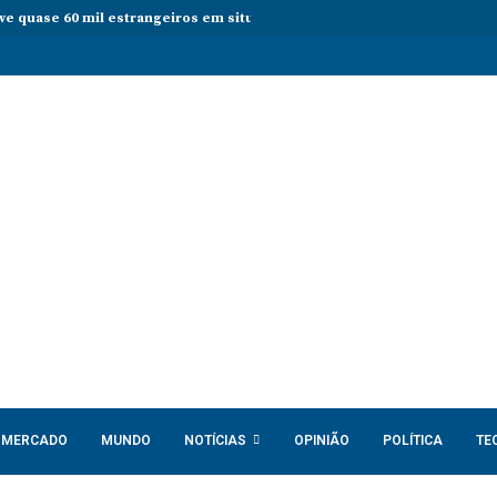
eve quase 60 mil estrangeiros em situação irregular desde janeiro
S
MERCADO
MUNDO
NOTÍCIAS
OPINIÃO
POLÍTICA
TE