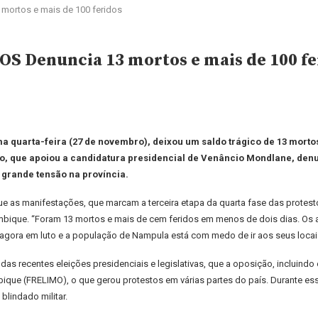
mortos e mais de 100 feridos
 Denuncia 13 mortos e mais de 100 fe
a quarta-feira (27 de novembro), deixou um saldo trágico de 13 mortos
 que apoiou a candidatura presidencial de Venâncio Mondlane, denun
 grande tensão na província.
e as manifestações, que marcam a terceira etapa da quarta fase das prote
ambique. “Foram 13 mortos e mais de cem feridos em menos de dois dias. Os a
o agora em luto e a população de Nampula está com medo de ir aos seus locai
das recentes eleições presidenciais e legislativas, que a oposição, incluin
ique (FRELIMO), o que gerou protestos em várias partes do país. Durante ess
blindado militar.