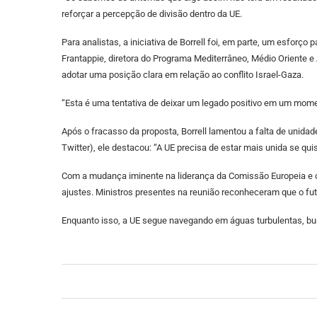
reforçar a percepção de divisão dentro da UE.
Para analistas, a iniciativa de Borrell foi, em parte, um esfor
Frantappie, diretora do Programa Mediterrâneo, Médio Oriente e
adotar uma posição clara em relação ao conflito Israel-Gaza.
“Esta é uma tentativa de deixar um legado positivo em um mome
Após o fracasso da proposta, Borrell lamentou a falta de unida
Twitter), ele destacou: “A UE precisa de estar mais unida se quis
Com a mudança iminente na liderança da Comissão Europeia e os
ajustes. Ministros presentes na reunião reconheceram que o fu
Enquanto isso, a UE segue navegando em águas turbulentas, bus