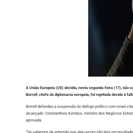
A União Europeia (UE) decidiu, nesta segunda-feira (17), não 
Borrell, chefe da diplomacia europeia, foi rejeitada devido à
Borrell defendeu a suspensão do diálogo político com Israel ci
alcançado. Constantinos Kombos, ministro dos Negócios Estrange
aprovada.
“Se sabemos de antemão que algo assim não terá um resultado 