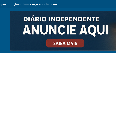
 Lourenço recebe cumprimentos de despedida do embaixador do Viet