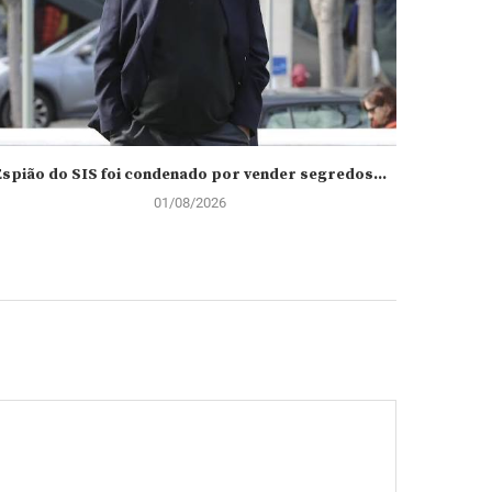
Espião do SIS foi condenado por vender segredos...
Tarcísio
01/08/2026