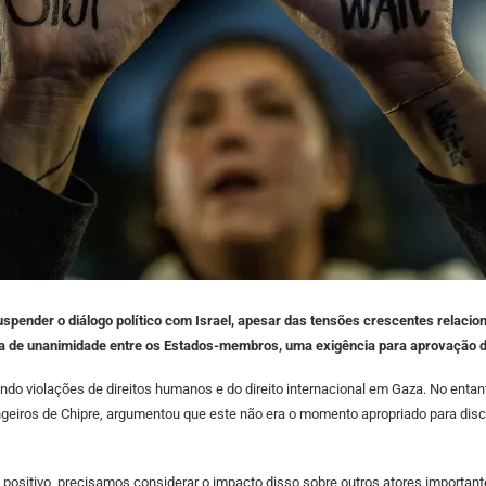
suspender o diálogo político com Israel, apesar das tensões crescentes relac
 falta de unanimidade entre os Estados-membros, uma exigência para aprovação
tando violações de direitos humanos e do direito internacional em Gaza. No ent
iros de Chipre, argumentou que este não era o momento apropriado para discutir
positivo, precisamos considerar o impacto disso sobre outros atores importan