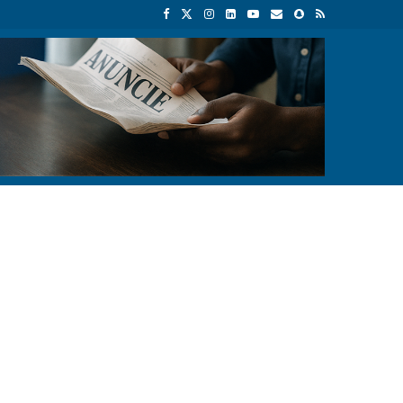
name em Angola
Espanha dá ultimato à Itália para suspender contr