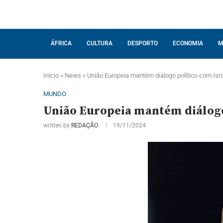
ÁFRICA
CULTURA
DESPORTO
ECONOMIA
M
Início
»
News
»
União Europeia mantém diálogo político com Isr
MUNDO
União Europeia mantém diálogo 
written by
REDAÇÃO
19/11/2024