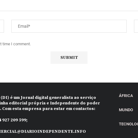
xt time I comment.
ÁFRICA
 (DI)
é um Jornal digital generalista ao serviço
inha editorial própria e Independente do poder
o. Com esta empresa para estar em contactos:
MUNDO
 927 209 599;
TECNOLO
ERCIAL@DIARIOINDEPENDENTE.INFO