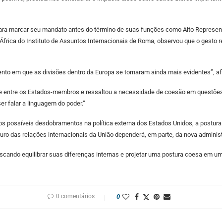
ço para marcar seu mandato antes do término de suas funções como Alto Represent
 África do Instituto de Assuntos Internacionais de Roma, observou que o gesto 
nto em que as divisões dentro da Europa se tornaram ainda mais evidentes”, af
de entre os Estados-membros e ressaltou a necessidade de coesão em questões d
er falar a linguagem do poder.”
 possíveis desdobramentos na política externa dos Estados Unidos, a postura 
turo das relações internacionais da União dependerá, em parte, da nova admini
cando equilibrar suas diferenças internas e projetar uma postura coesa em um
0 comentários
0