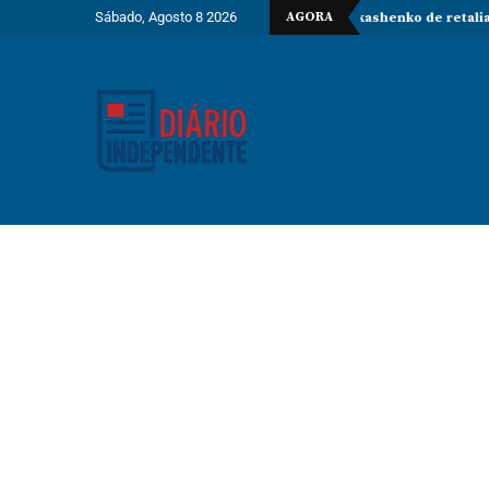
Sábado, Agosto 8 2026
AGORA
extremista” e Tsikhanouskaya acusa Lukashenko de retaliação
João