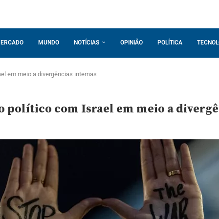
ERCADO
MUNDO
NOTÍCIAS
OPINIÃO
POLÍTICA
TECNOL
ael em meio a divergências internas
político com Israel em meio a divergê