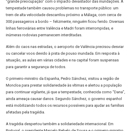
“grande preocupação” com o impacto devastador das inundações. A
tempestade também causou problemas no transporte público: um
trem de alta velocidade descarrilou próximo a Málaga, com cerca de
300 passageiros a bordo – felizmente, ninguém ficou ferido. Diversas
linhas ferroviárias entre Valência e Madri foram interrompidas, e
inúmeras rodovias permanecem interditadas.
Além do caos nas estradas, o aeroporto de Valência precisou desviar
ou cancelar voos devido à pista de pouso inundada. Em resposta à
situação, as aulas em várias cidades e na capital foram suspensas
para garantir a segurança de todos.
O primeiro-ministro da Espanha, Pedro Sánchez, visitou a região de
Moncloa para prestar solidariedade às vítimas e alertou a população
para continuar vigilante, já que a tempestade, conhecida como “Dana”,
ainda ameaça causar danos. Segundo Sánchez, o governo espanhol
está mobilizando todos os recursos possíveis para ajudar as famílias
afetadas pela tragédia.
A tragédia despertou também a solidariedade internacional. Em
Portugal, o presidente Marcelo Rebelo de Sousa e o primeiro-ministro