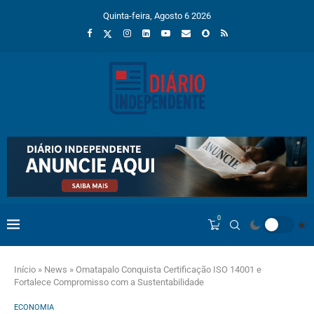
Quinta-feira, Agosto 6 2026
0
Início
»
News
»
Omatapalo Conquista Certificação ISO 14001 e
Fortalece Compromisso com a Sustentabilidade
ECONOMIA