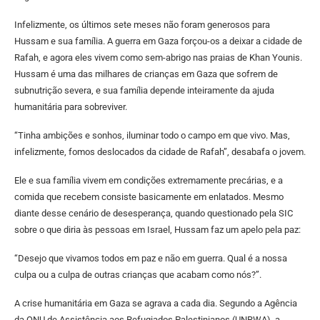
Infelizmente, os últimos sete meses não foram generosos para
Hussam e sua família. A guerra em Gaza forçou-os a deixar a cidade de
Rafah, e agora eles vivem como sem-abrigo nas praias de Khan Younis.
Hussam é uma das milhares de crianças em Gaza que sofrem de
subnutrição severa, e sua família depende inteiramente da ajuda
humanitária para sobreviver.
“Tinha ambições e sonhos, iluminar todo o campo em que vivo. Mas,
infelizmente, fomos deslocados da cidade de Rafah”, desabafa o jovem.
Ele e sua família vivem em condições extremamente precárias, e a
comida que recebem consiste basicamente em enlatados. Mesmo
diante desse cenário de desesperança, quando questionado pela SIC
sobre o que diria às pessoas em Israel, Hussam faz um apelo pela paz:
“Desejo que vivamos todos em paz e não em guerra. Qual é a nossa
culpa ou a culpa de outras crianças que acabam como nós?”.
A crise humanitária em Gaza se agrava a cada dia. Segundo a Agência
da ONU de Assistência aos Refugiados Palestinianos (UNRWA), a