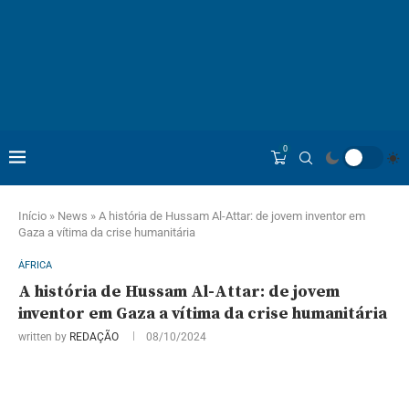
0
Início
»
News
»
A história de Hussam Al-Attar: de jovem inventor em
Gaza a vítima da crise humanitária
ÁFRICA
A história de Hussam Al-Attar: de jovem
inventor em Gaza a vítima da crise humanitária
written by
REDAÇÃO
08/10/2024