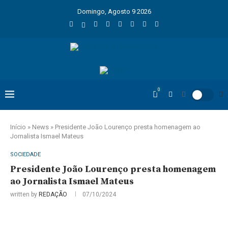
Domingo, Agosto 9 2026
0
Início
»
News
»
Presidente João Lourenço presta homenagem ao
Jornalista Ismael Mateus
SOCIEDADE
Presidente João Lourenço presta homenagem
ao Jornalista Ismael Mateus
written by
REDAÇÃO
07/10/2024