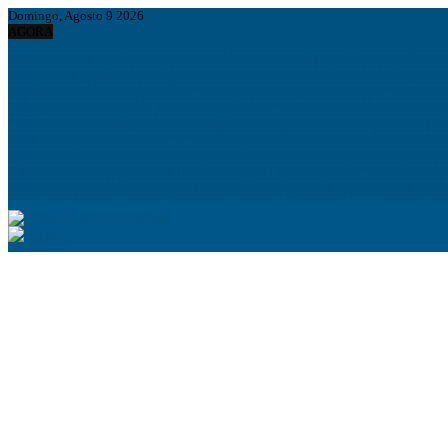
Domingo, Agosto 9 2026
AGORA
África do Sul deteve quase 60 mil estrangeiros em situação irregular desde janeir
Standard Bank Angola reforça financiamento sustentável e aposta no impacto soc
Inflação em Angola cai para 9,33% e fica abaixo dos 10% pela primeira vez desd
Eclipse solar: poucos segundos sem proteção podem causar danos permanentes na
Nova Lei das Informações Falsas em Angola levanta debate sobre liberdade de ex
Bielorrússia classifica Euronews como “extremista” e Tsikhanouskaya acusa Luk
João Lourenço recebe cumprimentos de despedida do embaixador do Vietname 
Espanha dá ultimato à Itália para suspender controlos fronteiriços e ameaça resp
Ministro confirma regresso de Manuel Chang a Moçambique e remete processos à
Comunicar para construir a Nação: O desafio estratégico de Angola aos 50 Anos 