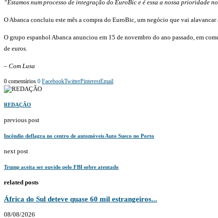
“Estamos num processo de integração do EuroBic e é essa a nossa prioridade no
O Abanca concluiu este mês a compra do EuroBic, um negócio que vai alavancar a 
O grupo espanhol Abanca anunciou em 15 de novembro do ano passado, em comuni
de euros.
– Com Lusa
0 comentários
0
Facebook
Twitter
Pinterest
Email
REDAÇÃO
previous post
Incêndio deflagra no centro de automóveis Auto Sueco no Porto
next post
Trump aceita ser ouvido pelo FBI sobre atentado
related posts
África do Sul deteve quase 60 mil estrangeiros...
08/08/2026