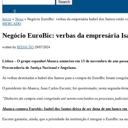
Search
0
Início
»
News
»
Negócio EuroBic: verbas da empresária Isabel dos Santos estão 
MERCADO
Negócio EuroBic: verbas da empresária Isa
written by
REDAÇÃO
29/07/2024
Lisboa – O grupo espanhol Abanca anunciou em 15 de novembro do ano passado
Procuradoria de Justiça Nacional e Angolana.
As verbas destinadas a Isabel dos Santos para a compra do EuroBic foram congela
O presidente do Abanca, Juan Carlos Escotet, foi questionado, nesta segunda-feira
“Dinheiro da compra está congelado até serem concluídos os processos judiciai
Abanca compra Eurobic: Isabel dos Santos deixa de ser dona de um banco em
Escotet garantiu, ainda, que a prioridade da instituição é integrar o EuroBic na sua