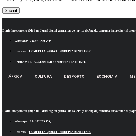
Diário Independente (DI)
é um Jornal digital generalista ao serviço de Angola, com uma linha editorial própr
Whatsapp:
+244 927 209 599;
Comercial:
COMERCIAL@DIARIOINDEPENDENTE.INFO
Denuncia:
REDACAO@DIARIOINDEPENDENTE.INFO
ÁFRICA
CULTURA
DESPORTO
ECONOMIA
ME
Diário Independente (DI)
é um Jornal digital generalista ao serviço de Angola, com uma linha editorial própr
Whatsapp:
+244 927 209 599;
Comercial:
COMERCIAL@DIARIOINDEPENDENTE.INFO