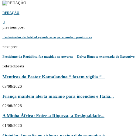
REDAÇÃO
previous post
Ex-treinador de futebol agenda sexo para roubar prostitutas
next post
Presidente da República faz mexidas no governo – Dalva Ringote exonerada do Executivo
related posts
Mentiras do Pastor Kamalandua “ fazem vigília “...
03/08/2026
França mantém alerta máximo para incêndios e Itália...
02/08/2026
A Minha África: Entre a Riqueza, a Desigualdade...
01/08/2026
Opinião: Investir no sistema nacional de sementes é...