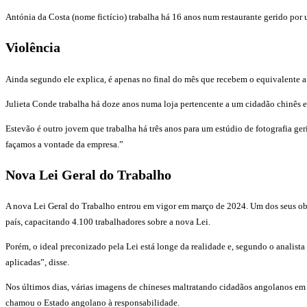
Antónia da Costa (nome fictício) trabalha há 16 anos num restaurante gerido por 
Violência
Ainda segundo ele explica, é apenas no final do mês que recebem o equivalente a 
Julieta Conde trabalha há doze anos numa loja pertencente a um cidadão chinês e
Estevão é outro jovem que trabalha há três anos para um estúdio de fotografia ge
façamos a vontade da empresa.”
Nova Lei Geral do Trabalho
A nova Lei Geral do Trabalho entrou em vigor em março de 2024. Um dos seus obje
país, capacitando 4.100 trabalhadores sobre a nova Lei.
Porém, o ideal preconizado pela Lei está longe da realidade e, segundo o analist
aplicadas”, disse.
Nos últimos dias, várias imagens de chineses maltratando cidadãos angolanos em s
chamou o Estado angolano à responsabilidade.