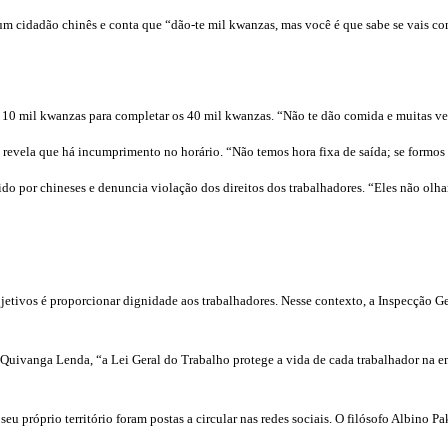
um cidadão chinês e conta que “dão-te mil kwanzas, mas você é que sabe se vais co
10 mil kwanzas para completar os 40 mil kwanzas. “Não te dão comida e muitas veze
 revela que há incumprimento no horário. “Não temos hora fixa de saída; se formos 
rido por chineses e denuncia violação dos direitos dos trabalhadores. “Eles não ol
tivos é proporcionar dignidade aos trabalhadores. Nesse contexto, a Inspecção Ge
a Quivanga Lenda, “a Lei Geral do Trabalho protege a vida de cada trabalhador na e
eu próprio território foram postas a circular nas redes sociais. O filósofo Albino