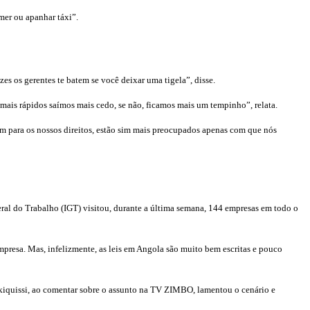
mer ou apanhar táxi”.
s os gerentes te batem se você deixar uma tigela”, disse.
mais rápidos saímos mais cedo, se não, ficamos mais um tempinho”, relata.
ham para os nossos direitos, estão sim mais preocupados apenas com que nós
ral do Trabalho (IGT) visitou, durante a última semana, 144 empresas em todo o
mpresa. Mas, infelizmente, as leis em Angola são muito bem escritas e pouco
 Pakiquissi, ao comentar sobre o assunto na TV ZIMBO, lamentou o cenário e