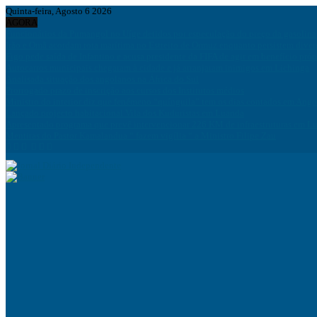
Quinta-feira, Agosto 6 2026
AGORA
Funcionários da Pumangol no Uíge detidos por especulação do preço da gasolina
Irão e Omã acordam rota marítima no Estreito de Ormuz enquanto persistem div
Figo pede saída de Infantino e acusa presidente da FIFA de agir em benefício próp
Autocarros municipais chegaram à cidade e já arranjaram inimigos em Lichinga
Analisada situação dos angolanos na África do Sul
Prorrogado prazo de inscrição aos cursos dos Institutos médios
Ministro do interior diz que fenémeno “quínguila” tem os dias contados em Ango
Lançado projecto habitacional Vila dos Kuduristas em Luanda
Apresentado programa que prevê intervencionar 226 KM de infraestruturas em L
Mentiras do Pastor Kamalandua “ fazem vigília “ a Ministro Filipe Zau