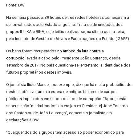
Fonte: DW
Na semana passada, 39 hotéis de três redes hoteleiras começaram a
ser privatizados pelo Estado angolano. Trata-se de unidades dos
grupos IU, IKA e BIKA, cujo leilão realizou-se, na última quinta-feira,
pelo Instituto de Gestão de Ativos e Participações do Estado (IGAPE).
Os bens foram recuperados
no âmbito da luta contra a
corrupção
levada a cabo pelo Presidente João Lourenço, desde
setembro de 2017. No país questiona-se, entretanto, a identidade dos
futuros proprietários destes imóveis.
O jornalista Ilídio Manuel, por exemplo, diz que há muita probabilidade
destes hotéis voltarem à esfera de antigos titulares de cargos
públicos implicados em supostos atos de corrupção. “Agora, resta
saber se são ‘marimbondos’ da era [do ex-Presidente] José Eduardo
dos Santos ou de João Lourenço”, comenta o jornalista em
declarações à DW.
“Qualquer dos dois grupos tem acesso ao poder económico para