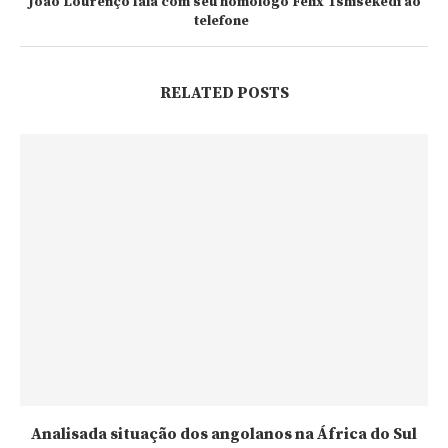
João Lourenço fala com seu homólogo Félix Tshisekedi ao
telefone
RELATED POSTS
Analisada situação dos angolanos na África do Sul