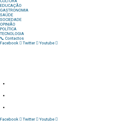
CULTURA
EDUCAÇÃO
GASTRONOMIA
SAÚDE
SOCIEDADE
OPINIÃO
POLÍTICA
TECNOLOGIA
📞 Contactos
Facebook
Twitter
Youtube
Diário Independente (DI)
é um Jornal digital generalista ao
serviço de Angola, com uma linha editorial própria e
Independente do poder político e económico. Com esta
empresa para estar em contactos:
Whatsapp:
+244 927 209 599;
Comercial:
COMERCIAL@DIARIOINDEPENDENTE.INFO
Denuncia:
REDACAO@DIARIOINDEPENDENTE.INFO
Facebook
Twitter
Youtube
Diário Independente (DI)
é um Jornal digital generalista ao
serviço de Angola, com uma linha editorial própria e