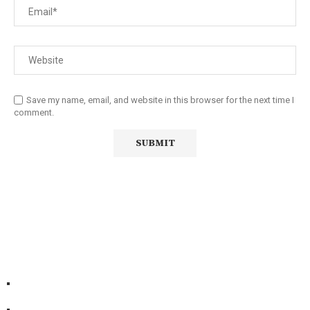
Save my name, email, and website in this browser for the next time I
comment.
Diário Independente (DI)
é um Jornal digital generalista ao
serviço de Angola, com uma linha editorial própria e
Independente do poder político e económico. Com esta
empresa para estar em contactos:
Whatsapp:
+244 927 209 599;
Comercial:
COMERCIAL@DIARIOINDEPENDENTE.INFO