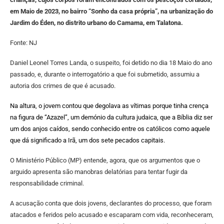
em Maio de 2023, no bairro “Sonho da casa própria”, na urbanização do
Jardim do Éden, no distrito urbano do Camama, em Talatona.
Fonte: NJ
Daniel Leonel Torres Landa, o suspeito, foi detido no dia 18 Maio do ano
passado, e, durante o interrogatório a que foi submetido, assumiu a
autoria dos crimes de que é acusado.
Na altura, o jovem contou que degolava as vítimas porque tinha crença
na figura de “Azazel”, um demónio da cultura judaica, que a Bíblia diz ser
um dos anjos caídos, sendo conhecido entre os católicos como aquele
que dá significado a Irã, um dos sete pecados capitais.
O Ministério Público (MP) entende, agora, que os argumentos que o
arguido apresenta são manobras delatórias para tentar fugir da
responsabilidade criminal.
A acusação conta que dois jovens, declarantes do processo, que foram
atacados e feridos pelo acusado e escaparam com vida, reconheceram,