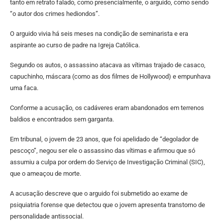
tanto em retrato falado, como presencialmente, o arguido, como sendo
“o autor dos crimes hediondos”.
O arguido vivia há seis meses na condição de seminarista e era
aspirante ao curso de padre na Igreja Católica.
Segundo os autos, o assassino atacava as vítimas trajado de casaco,
capuchinho, máscara (como as dos filmes de Hollywood) e empunhava
uma faca.
Conforme a acusação, os cadáveres eram abandonados em terrenos
baldios e encontrados sem garganta.
Em tribunal, o jovem de 23 anos, que foi apelidado de “degolador de
pescoço”, negou ser ele o assassino das vítimas e afirmou que só
assumiu a culpa por ordem do Serviço de Investigação Criminal (SIC),
que o ameaçou de morte.
A acusação descreve que o arguido foi submetido ao exame de
psiquiatria forense que detectou que o jovem apresenta transtorno de
personalidade antissocial.