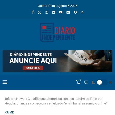
Quinta-feira, Agosto 6 2026
0
Início
»
News
»
Cidadão que aterrorizou zona do Jardim do Éden por
degolar crianças começou a ser julgado “em tribunal assumiu o crime”
CRIME