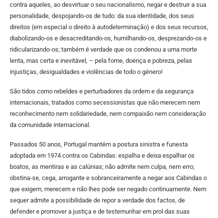
contra aqueles, ao desvirtuar o seu nacionalismo, negar e destruir a sua
personalidade, despojando-os de tudo: da sua identidade, dos seus
direitos (em especial o direito à autodeterminação) e dos seus recursos,
diabolizando-os e desacreditando-os, humilhando-os, desprezando-os e
ridicularizando-os; também é verdade que os condenou a uma morte
lenta, mas certa e inevitável, – pela fome, doença e pobreza, pelas
injustiças, desigualdades e violências de todo o género!
São tidos como rebeldes e perturbadores da ordem e da segurança
internacionais, tratados como secessionistas que não merecem nem
reconhecimento nem solidariedade, nem compaixão nem consideração
da comunidade internacional.
Passados 50 anos, Portugal mantém a postura sinistra e funesta
adoptada em 1974 contra os Cabindas: espalha e deixa espalhar os
boatos, as mentiras e as calúnias; não admite nem culpa, nem erro;
obstina-se, cega, arrogante e sobranceiramente a negar aos Cabindas o
que exigem, merecem e não lhes pode ser negado continuamente. Nem
sequer admite a possibilidade de repor a verdade dos factos, de
defender e promover a justiça e de testemunhar em prol das suas