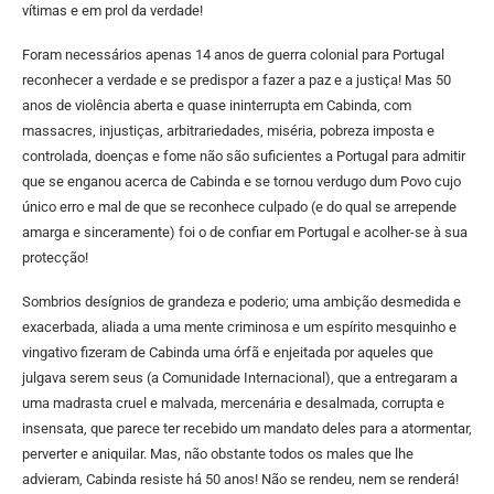
vítimas e em prol da verdade!
Foram necessários apenas 14 anos de guerra colonial para Portugal
reconhecer a verdade e se predispor a fazer a paz e a justiça! Mas 50
anos de violência aberta e quase ininterrupta em Cabinda, com
massacres, injustiças, arbitrariedades, miséria, pobreza imposta e
controlada, doenças e fome não são suficientes a Portugal para admitir
que se enganou acerca de Cabinda e se tornou verdugo dum Povo cujo
único erro e mal de que se reconhece culpado (e do qual se arrepende
amarga e sinceramente) foi o de confiar em Portugal e acolher-se à sua
protecção!
Sombrios desígnios de grandeza e poderio; uma ambição desmedida e
exacerbada, aliada a uma mente criminosa e um espírito mesquinho e
vingativo fizeram de Cabinda uma órfã e enjeitada por aqueles que
julgava serem seus (a Comunidade Internacional), que a entregaram a
uma madrasta cruel e malvada, mercenária e desalmada, corrupta e
insensata, que parece ter recebido um mandato deles para a atormentar,
perverter e aniquilar. Mas, não obstante todos os males que lhe
advieram, Cabinda resiste há 50 anos! Não se rendeu, nem se renderá!