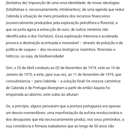
(tentativa de) imposição de uma nova identidade; de novas ideologias
(totalitárias e, necessariamente, intolerantes); de uma agenda que reduz
Cabinda à situação de mera provedora dos recursos financeiros
(essencialmente produzidos pela exploração petrolífera e florestal, a
que se junta agora a extracção do ouro, de outros minérios não
identificados e dos fosfatos). Essa exploração intensiva e acelerada
provoca a destruição acentuada e inexorável – através da poluição e da
política de saqueo – dos recursos biológicos marinhos, florestais e
hídricos, ou seja, da biodiversidade!
Sim, o 25 de Abril conduziu ao 02 de Novembro de 1974, este ao 10 de
Janeiro de 1975, e este, ppor sua vez, ao 11 de Novembro de 1975, que
consubstancia – para Cabinda – a solução final! Os nossos caminhos
de Cabinda e de Portugal divergiram a partir de então! Aquela foi
empurrada ao abismo, este subiu às alturas!
Se, a princípio, alguns pensaram que a postura portuguesa era apenas
um desvio momentâneo, uma manifestação da euforia revolucionária e
dos desajustes que ela necessariamente produz, nos seus primórdios, a
sua constância e firmeza inabaláveis que ao longo de 50 anos não