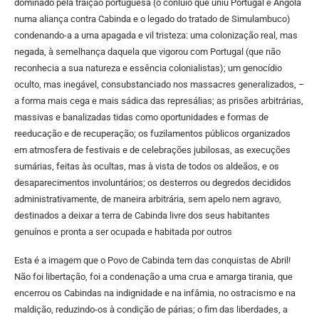
dominado pela traição portuguesa (o conluio que uniu Portugal e Angola
numa aliança contra Cabinda e o legado do tratado de Simulambuco)
condenando-a a uma apagada e vil tristeza: uma colonização real, mas
negada, à semelhança daquela que vigorou com Portugal (que não
reconhecia a sua natureza e essência colonialistas); um genocídio
oculto, mas inegável, consubstanciado nos massacres generalizados, –
a forma mais cega e mais sádica das represálias; as prisões arbitrárias,
massivas e banalizadas tidas como oportunidades e formas de
reeducação e de recuperação; os fuzilamentos públicos organizados
em atmosfera de festivais e de celebrações jubilosas, as execuções
sumárias, feitas às ocultas, mas à vista de todos os aldeãos, e os
desaparecimentos involuntários; os desterros ou degredos decididos
administrativamente, de maneira arbitrária, sem apelo nem agravo,
destinados a deixar a terra de Cabinda livre dos seus habitantes
genuínos e pronta a ser ocupada e habitada por outros
Esta é a imagem que o Povo de Cabinda tem das conquistas de Abril!
Não foi libertação, foi a condenação a uma crua e amarga tirania, que
encerrou os Cabindas na indignidade e na infâmia, no ostracismo e na
maldição, reduzindo-os à condição de párias; o fim das liberdades, a