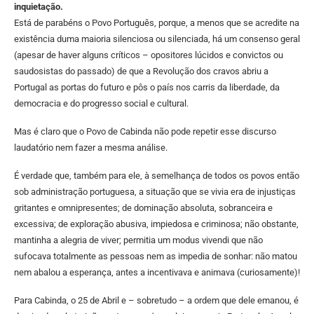
inquietação.
Está de parabéns o Povo Português, porque, a menos que se acredite na
existência duma maioria silenciosa ou silenciada, há um consenso geral
(apesar de haver alguns críticos – opositores lúcidos e convictos ou
saudosistas do passado) de que a Revolução dos cravos abriu a
Portugal as portas do futuro e pôs o país nos carris da liberdade, da
democracia e do progresso social e cultural.
Mas é claro que o Povo de Cabinda não pode repetir esse discurso
laudatório nem fazer a mesma análise.
É verdade que, também para ele, à semelhança de todos os povos então
sob administração portuguesa, a situação que se vivia era de injustiças
gritantes e omnipresentes; de dominação absoluta, sobranceira e
excessiva; de exploração abusiva, impiedosa e criminosa; não obstante,
mantinha a alegria de viver; permitia um modus vivendi que não
sufocava totalmente as pessoas nem as impedia de sonhar: não matou
nem abalou a esperança, antes a incentivava e animava (curiosamente)!
Para Cabinda, o 25 de Abril e – sobretudo – a ordem que dele emanou, é