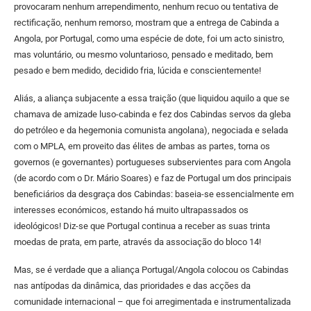
provocaram nenhum arrependimento, nenhum recuo ou tentativa de
rectificação, nenhum remorso, mostram que a entrega de Cabinda a
Angola, por Portugal, como uma espécie de dote, foi um acto sinistro,
mas voluntário, ou mesmo voluntarioso, pensado e meditado, bem
pesado e bem medido, decidido fria, lúcida e conscientemente!
Aliás, a aliança subjacente a essa traição (que liquidou aquilo a que se
chamava de amizade luso-cabinda e fez dos Cabindas servos da gleba
do petróleo e da hegemonia comunista angolana), negociada e selada
com o MPLA, em proveito das élites de ambas as partes, torna os
governos (e governantes) portugueses subservientes para com Angola
(de acordo com o Dr. Mário Soares) e faz de Portugal um dos principais
beneficiários da desgraça dos Cabindas: baseia-se essencialmente em
interesses económicos, estando há muito ultrapassados os
ideológicos! Diz-se que Portugal continua a receber as suas trinta
moedas de prata, em parte, através da associação do bloco 14!
Mas, se é verdade que a aliança Portugal/Angola colocou os Cabindas
nas antípodas da dinâmica, das prioridades e das acções da
comunidade internacional – que foi arregimentada e instrumentalizada