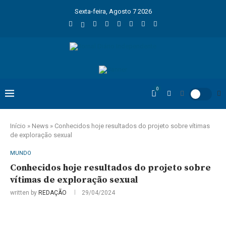
Sexta-feira, Agosto 7 2026
0
Início
»
News
»
Conhecidos hoje resultados do projeto sobre vítimas
de exploração sexual
MUNDO
Conhecidos hoje resultados do projeto sobre
vítimas de exploração sexual
written by
REDAÇÃO
29/04/2024