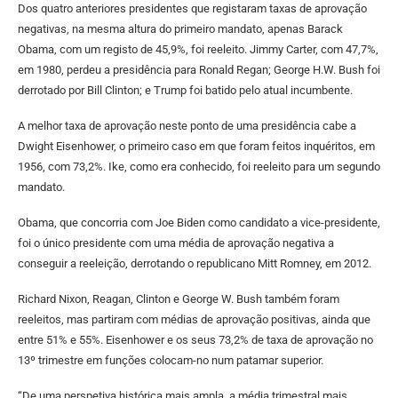
Dos quatro anteriores presidentes que registaram taxas de aprovação
negativas, na mesma altura do primeiro mandato, apenas Barack
Obama, com um registo de 45,9%, foi reeleito. Jimmy Carter, com 47,7%,
em 1980, perdeu a presidência para Ronald Regan; George H.W. Bush foi
derrotado por Bill Clinton; e Trump foi batido pelo atual incumbente.
A melhor taxa de aprovação neste ponto de uma presidência cabe a
Dwight Eisenhower, o primeiro caso em que foram feitos inquéritos, em
1956, com 73,2%. Ike, como era conhecido, foi reeleito para um segundo
mandato.
Obama, que concorria com Joe Biden como candidato a vice-presidente,
foi o único presidente com uma média de aprovação negativa a
conseguir a reeleição, derrotando o republicano Mitt Romney, em 2012.
Richard Nixon, Reagan, Clinton e George W. Bush também foram
reeleitos, mas partiram com médias de aprovação positivas, ainda que
entre 51% e 55%. Eisenhower e os seus 73,2% de taxa de aprovação no
13º trimestre em funções colocam-no num patamar superior.
“De uma perspetiva histórica mais ampla, a média trimestral mais