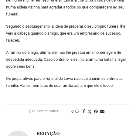
nenhuma mulher em seu funeral. Lewa já comprou 5 litros de cerveja
numa aldeia vizinha para agradar a todos os que comparecem ao seu
funeral.
Segundo o septuagenário, a ideia de preparar o seu próprio funeral lhe
veio à cabeça quando o amigo, que era um empresário de sucesso,
faleceu.
A família do amigo, afirma ele, não lhe prestou uma homenagem de
despedida adequada. Caso contrário, eles iniciaram uma batalha legal
sobre seus bens.
Os preparativos para o funeral de Lewa não são unânimes entre sua
família. Vários membros de sua família acham que ele é louco.
0 comentários
0
REDAÇÃO