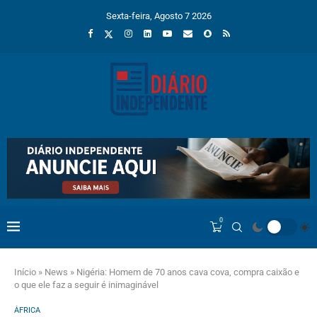
Sexta-feira, Agosto 7 2026
0
Início
»
News
»
Nigéria: Homem de 70 anos cava cova, compra caixão e
o que ele faz a seguir é inimaginável
ÁFRICA