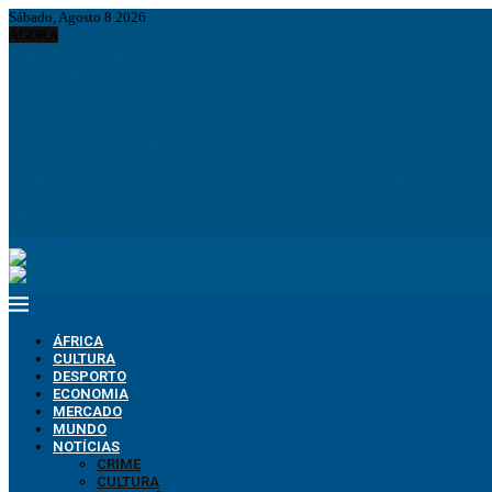
Sábado, Agosto 8 2026
AGORA
Inflação em Angola cai para 9,33% e fica abaixo dos 10% pela primeira vez desd
Eclipse solar: poucos segundos sem proteção podem causar danos permanentes na
Nova Lei das Informações Falsas em Angola levanta debate sobre liberdade de ex
Bielorrússia classifica Euronews como “extremista” e Tsikhanouskaya acusa Luk
João Lourenço recebe cumprimentos de despedida do embaixador do Vietname 
Espanha dá ultimato à Itália para suspender controlos fronteiriços e ameaça resp
Ministro confirma regresso de Manuel Chang a Moçambique e remete processos à
Comunicar para construir a Nação: O desafio estratégico de Angola aos 50 Anos 
ANPG e Sonangol E&P Concluem perfuração do poço Katambi-2 do bloco 24
PIB da União Europeia atinge 18,8 biliões de euros em 2025 e Alemanha reforça 
ÁFRICA
CULTURA
DESPORTO
ECONOMIA
MERCADO
MUNDO
NOTÍCIAS
CRIME
CULTURA