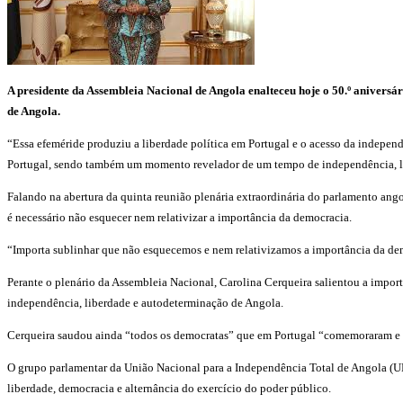
A presidente da Assembleia Nacional de Angola enalteceu hoje o 50.º anivers
de Angola.
“Essa efeméride produziu a liberdade política em Portugal e o acesso da indepen
Portugal, sendo também um momento revelador de um tempo de independência, lib
Falando na abertura da quinta reunião plenária extraordinária do parlamento angol
é necessário não esquecer nem relativizar a importância da democracia.
“Importa sublinhar que não esquecemos e nem relativizamos a importância da democ
Perante o plenário da Assembleia Nacional, Carolina Cerqueira salientou a impor
independência, liberdade e autodeterminação de Angola.
Cerqueira saudou ainda “todos os democratas” que em Portugal “comemoraram e
O grupo parlamentar da União Nacional para a Independência Total de Angola (U
liberdade, democracia e alternância do exercício do poder público.