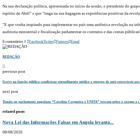
Na sua declaração política, apresentada no início da sessão, o presidente do gr
espírito de Abril” e que “traga na sua bagagem as experiências positivas da revo
“E que venha inspirado para implementar no país uma autêntica revolução na infra
auditoria ministerial e fiscalização parlamentar os contratos e das contas pública
0 comentários
0
Facebook
Twitter
Pinterest
Email
REDAÇÃO
previous post
Greve na função pública condiciona entendimento médico e entrega de anti-retrovirais ao
next post
Tensão no parlamento angolano “Carolina Cerqueira e UNITA” trocam sobre o ataque 
related posts
Nova Lei das Informações Falsas em Angola levanta...
08/08/2026