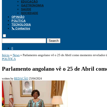
EDUCAÇÃO
GASTRONOMIA
SAÚDE
SOCIEDADE
OPINIÃO
POLÍTICA
TECNOLOGIA
📞 Contactos
Search
0
Início
»
News
»
Parlamento angolano vê o 25 de Abril como momento revelador d
POLÍTICA
Parlamento angolano vê o 25 de Abril com
written by
REDAÇÃO
25/04/2024