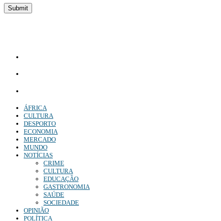
Diário Independente (DI)
é um Jornal digital generalista ao serviço de Angola, com uma linha editorial própr
Whatsapp:
+244 927 209 599;
Comercial:
COMERCIAL@DIARIOINDEPENDENTE.INFO
Denuncia:
REDACAO@DIARIOINDEPENDENTE.INFO
ÁFRICA
CULTURA
DESPORTO
ECONOMIA
MERCADO
MUNDO
NOTÍCIAS
CRIME
CULTURA
EDUCAÇÃO
GASTRONOMIA
SAÚDE
SOCIEDADE
OPINIÃO
POLÍTICA