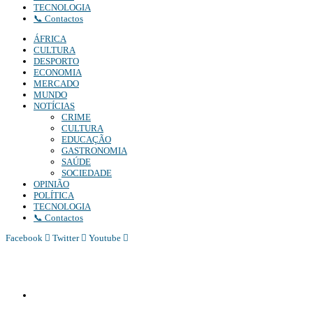
TECNOLOGIA
📞 Contactos
ÁFRICA
CULTURA
DESPORTO
ECONOMIA
MERCADO
MUNDO
NOTÍCIAS
CRIME
CULTURA
EDUCAÇÃO
GASTRONOMIA
SAÚDE
SOCIEDADE
OPINIÃO
POLÍTICA
TECNOLOGIA
📞 Contactos
Facebook
Twitter
Youtube
Diário Independente (DI)
é um Jornal digital generalista ao serviço de Angola, com uma linha editorial própr
Whatsapp:
+244 927 209 599;