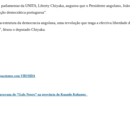
upo parlamentar da UNITA, Liberty Chiyaka, augurou que o Presidente angolano, João
lução democrática portuguesa”.
-estrutura da democracia angolana, uma revolução que traga a efectiva liberdade de
s”, frisou o deputado Chiyaka.
s pacientes com VIH/SIDA
a caravana do “Galo Negro” na província do Kuando Kubango