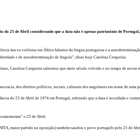
ário do 25 de Abril considerando que a data não é apenas património de Portug
dência das ex-colónias em África falantes da língua portuguesa e a autodetermina
erdade e de autodeterminação de Angola”, disse hoje Carolina Cerqueira.
ano, Carolina Cerqueira salientou que meio século volvido e no tempo de novas tecn
racia, dos direitos políticos, sociais, culturais dos angolanos em nome de uma pá
tância do 25 de Abril de 1974 em Portugal, referindo que a data é recordada e com
 comemoram” o 25 de Abril.
NITA, maior partido na oposição) também saudou o povo português pelo 25 de Abri