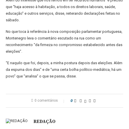
Além do interesse que nós temos em ter recursos humanos” é preciso
que “haja acesso à habitação, a todos os direitos laborais, saúde,
educação” e outros serviços, disse, reiterando declarações feitas no
sábado.
No que toca à referência à nova composição parlamentar portuguesa,
Montenegro leva o comentário escutado na rua como um
reconhecimento “da firmeza no compromisso estabelecido antes das
eleições”.
“E naquilo que foi, depois, a minha postura depois das eleições. Além
da espuma dos dias” e de “uma certa bolha político-mediática, há um
povo” que “analisa” o que se passa, disse.
0 comentários
0
REDAÇÃO