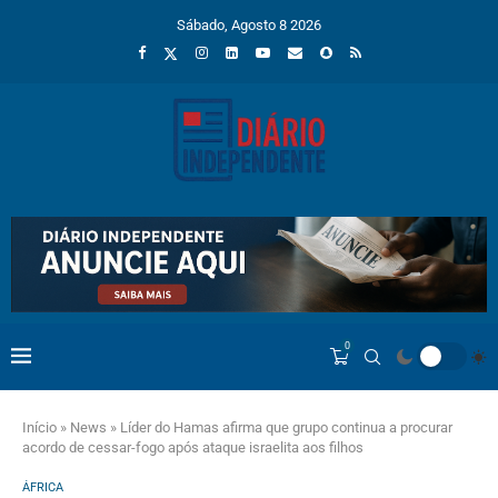
Sábado, Agosto 8 2026
0
Início
»
News
»
Líder do Hamas afirma que grupo continua a procurar
acordo de cessar-fogo após ataque israelita aos filhos
ÁFRICA