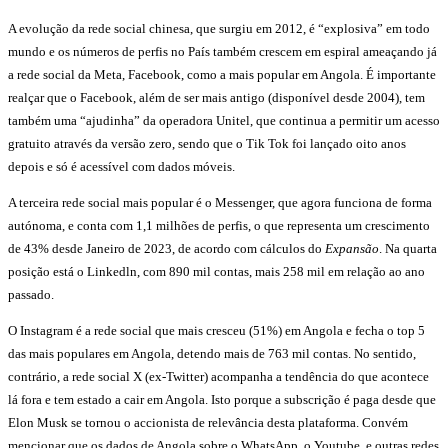
A evolução da rede social chinesa, que surgiu em 2012, é “explosiva” em todo
mundo e os números de perfis no País também crescem em espiral ameaçando já
a rede social da Meta, Facebook, como a mais popular em Angola. É importante
realçar que o Facebook, além de ser mais antigo (disponível desde 2004), tem
também uma “ajudinha” da operadora Unitel, que continua a permitir um acesso
gratuito através da versão zero, sendo que o Tik Tok foi lançado oito anos
depois e só é acessível com dados móveis.
A terceira rede social mais popular é o Messenger, que agora funciona de forma
autónoma, e conta com 1,1 milhões de perfis, o que representa um crescimento
de 43% desde Janeiro de 2023, de acordo com cálculos do
Expansão
. Na quarta
posição está o Linkedln, com 890 mil contas, mais 258 mil em relação ao ano
passado.
O Instagram é a rede social que mais cresceu (51%) em Angola e fecha o top 5
das mais populares em Angola, detendo mais de 763 mil contas. No sentido,
contrário, a rede social X (ex-Twitter) acompanha a tendência do que acontece
lá fora e tem estado a cair em Angola. Isto porque a subscrição é paga desde que
Elon Musk se tornou o accionista de relevância desta plataforma. Convém
mencionar que os dados de Angola sobre o WhatsApp, o Youtube, e outras redes