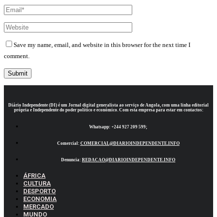
Save my name, email, and website in this browser for the next time I
comment.
Diário Independente (DI)
é um Jornal digital generalista ao serviço de Angola, com uma linha editorial
própria e Independente do poder político e económico. Com esta empresa para estar em contactos:
Whatsapp:
+244 927 209 599;
Comercial:
COMERCIAL@DIARIOINDEPENDENTE.INFO
Denuncia:
REDACAO@DIARIOINDEPENDENTE.INFO
ÁFRICA
CULTURA
DESPORTO
ECONOMIA
MERCADO
MUNDO