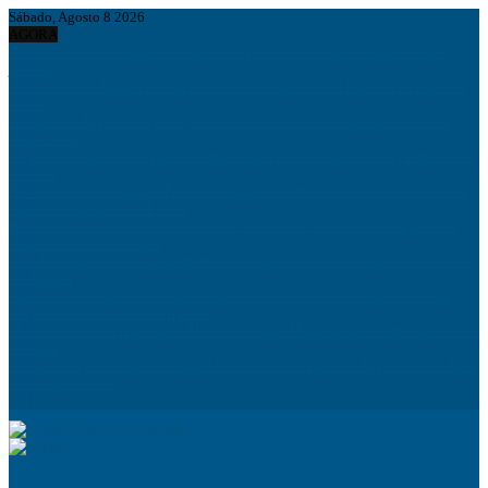
Sábado, Agosto 8 2026
AGORA
África do Sul deteve quase 60 mil estrangeiros em situação irregular desde
janeiro
Standard Bank Angola reforça financiamento sustentável e aposta no impacto
social
Inflação em Angola cai para 9,33% e fica abaixo dos 10% pela primeira vez
desde 2015
Eclipse solar: poucos segundos sem proteção podem causar danos permanentes
na visão
Nova Lei das Informações Falsas em Angola levanta debate sobre liberdade de
expressão e poderes do Estado
Bielorrússia classifica Euronews como “extremista” e Tsikhanouskaya acusa
Lukashenko de retaliação
João Lourenço recebe cumprimentos de despedida do embaixador do Vietname
em Angola
Espanha dá ultimato à Itália para suspender controlos fronteiriços e ameaça
responder com medidas recíprocas
Ministro confirma regresso de Manuel Chang a Moçambique e remete processos
à Justiça
Comunicar para construir a Nação: O desafio estratégico de Angola aos 50 Anos
de Independência