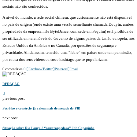
sociais não são conhecidos.
A nível do mundo, a rede social chinesa, que curiosamente não está disponível
no país de origem (onde existe uma versão semelhante chamada Douyin, ambos
propriedade da empresa mãe ByteDance, com sede em Pequim) está proibida de
ser utilizada em telemóveis do Governo de alguns países da União europeia, nos
Estados Unidos da América e no Canadá, por questões de segurança e
privacidade. Ainda assim, tem sido uma “febre” em países onde tem permissão,
por causa dos seus vídeos curtos e hashtags que se popularizam.
0 comentários
0
Facebook
Twitter
Pinterest
Email
REDAÇÃO
previous post
Petróleo e comércio já valem mais de metade do PIB
next post
Situação sobre Rio Longa é “constrangedora” Job Capapinha