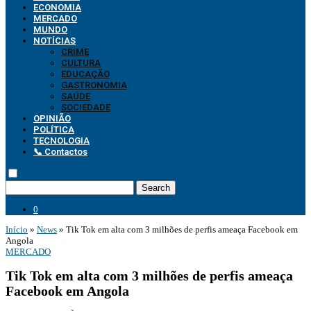
ECONOMIA
MERCADO
MUNDO
NOTÍCIAS
CRIME
CULTURA
EDUCAÇÃO
GASTRONOMIA
SAÚDE
SOCIEDADE
OPINIÃO
POLÍTICA
TECNOLOGIA
📞 Contactos
Search
0
Início
»
News
»
Tik Tok em alta com 3 milhões de perfis ameaça Facebook em
Angola
MERCADO
Tik Tok em alta com 3 milhões de perfis ameaça
Facebook em Angola