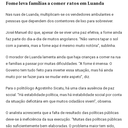
Fome leva famílias a comer ratos em Luanda
Nas ruas de Luanda, multiplicam-se os vendedores ambulantes e
pessoas que dependem dos contentores de lixo para sobreviver.
José Manuel diz que, apesar de se viver uma paz efetiva, a fome ainda
faz parte do dia-a-dia de muitos angolanos. “Não vamos tapar o sol
com a paneira, mas a fome aqui é mesmo muito notória”, sublinha.
O morador de Luanda lamenta ainda que haja crianças a comer na rua
e famílias a passar por muitas dificuldades. “A fome é imensa. O
Governo tem tudo feito para inverter essa situação, mas há ainda
muito por se fazer para se mudar este aspeto”, diz.
Para o politólogo Agostinho Sicatu, há uma clara ausência de paz
social. “Há estabilidade política, mas há instabilidade social por conta
da situação deficitária em que muitos cidadãos vivem”, observa.
O analista acrescenta que a falta de resultado das políticas públicas
deve-se à ineficiência da sua execução. “Muitas das políticas públicas
são suficientemente bem elaboradas. O problema maior tem sido,