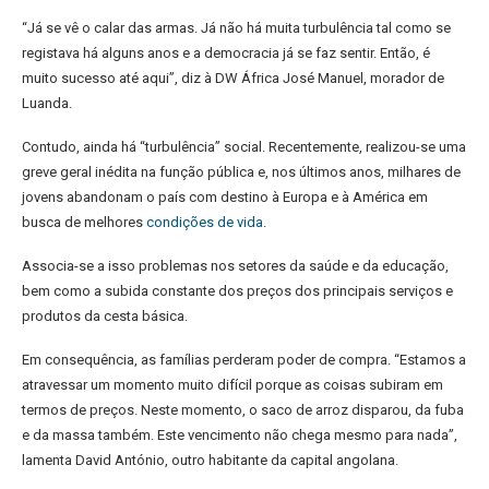
“Já se vê o calar das armas. Já não há muita turbulência tal como se
registava há alguns anos e a democracia já se faz sentir. Então, é
muito sucesso até aqui”, diz à DW África José Manuel, morador de
Luanda.
Contudo, ainda há “turbulência” social. Recentemente, realizou-se uma
greve geral inédita na função pública e, nos últimos anos, milhares de
jovens abandonam o país com destino à Europa e à América em
busca de melhores
condições de vida
.
Associa-se a isso problemas nos setores da saúde e da educação,
bem como a subida constante dos preços dos principais serviços e
produtos da cesta básica.
Em consequência, as famílias perderam poder de compra. “Estamos a
atravessar um momento muito difícil porque as coisas subiram em
termos de preços. Neste momento, o saco de arroz disparou, da fuba
e da massa também. Este vencimento não chega mesmo para nada”,
lamenta David António, outro habitante da capital angolana.