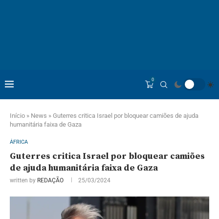
0
Início
»
News
»
Guterres critica Israel por bloquear camiões de ajuda
humanitária faixa de Gaza
ÁFRICA
Guterres critica Israel por bloquear camiões
de ajuda humanitária faixa de Gaza
written by
REDAÇÃO
25/03/2024