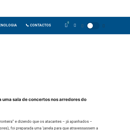
0
CNOLOGIA
📞 CONTACTOS
 a uma sala de concertos nos arredores do
 fronteira” e dizendo que os atacantes – já apanhados –
dores), foi preparada uma ‘janela para que atravessassem a