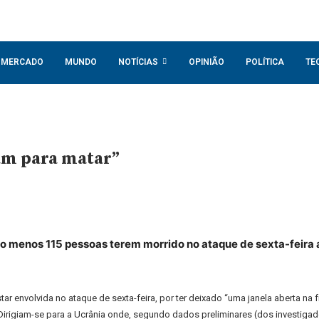
MERCADO
MUNDO
NOTÍCIAS
OPINIÃO
POLÍTICA
TE
ram para matar”
elo menos 115 pessoas terem morrido no ataque de sexta-feira
tar envolvida no ataque de sexta-feira, por ter deixado “uma janela aberta na
 “Dirigiam-se para a Ucrânia onde, segundo dados preliminares (dos investiga