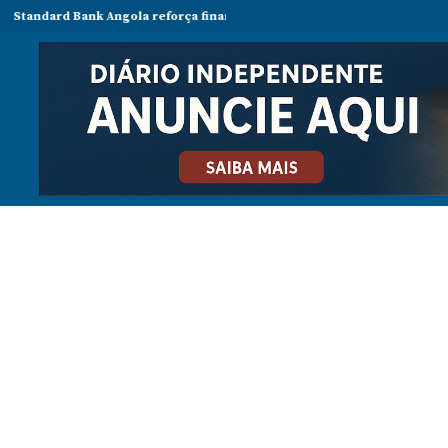
d Bank Angola reforça financiamento sustentável e aposta no impacto s