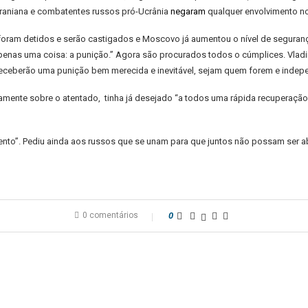
ucraniana e combatentes russos pró-Ucrânia
negaram
qualquer envolvimento no 
 foram detidos e serão castigados e Moscovo já aumentou o nível de seguranç
penas uma coisa: a punição.” Agora são procurados todos o cúmplices. Vladimi
receberão uma punição bem merecida e inevitável, sejam quem forem e inde
licamente sobre o atentado, tinha já desejado “a todos uma rápida recupera
rento”. Pediu ainda aos russos que se unam para que juntos não possam ser a
0 comentários
0