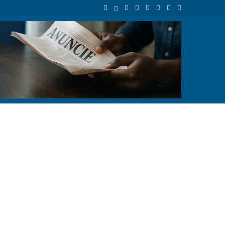
ocial
Inflação em Angola cai para 9,33% e fica abaixo dos 10% pela 