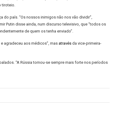
tiroteio.
a do país. “Os nossos inimigos não nos vão dividir”,
r Putin disse ainda, num discurso televisivo, que “todos os
pendentemente de quem os tenha enviado”.
ção e agradeceu aos médicos”, mas
através
da vice-primeira-
balados. “A Rússia tornou-se sempre mais forte nos períodos