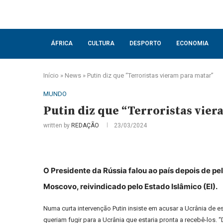
ÁFRICA
CULTURA
DESPORTO
ECONOMIA
Início
»
News
»
Putin diz que “Terroristas vieram para matar”
MUNDO
Putin diz que “Terroristas vie
written by
REDAÇÃO
23/03/2024
O Presidente da Rússia falou ao país depois de p
Moscovo, reivindicado pelo Estado Islâmico (EI).
Numa curta intervenção Putin insiste em acusar a Ucrânia de es
queriam fugir para a Ucrânia que estaria pronta a recebê-los.