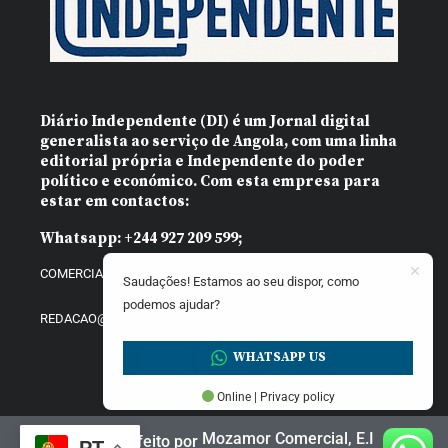
Diário Independente (DI)
é um Jornal digital
generalista ao serviço de Angola, com uma linha
editorial própria e Independente do poder
político e económico. Com esta empresa para
estar em contactos:
Whatsapp:
+244 927 209 599;
COMERCIAL@DIARIOINDEPENDENTE.INFO
Saudações! Estamos ao seu dispor, como
podemos ajudar?
REDACAO@DIARIOINDEPENDENTE.INFO
WHATSAPP US
Online | Privacy policy
Mozamor Comercial, E.I
Website feito por
PT