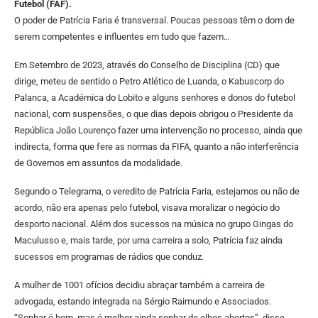
Futebol (FAF).
O poder de Patrícia Faria é transversal. Poucas pessoas têm o dom de
serem competentes e influentes em tudo que fazem…
Em Setembro de 2023, através do Conselho de Disciplina (CD) que
dirige, meteu de sentido o Petro Atlético de Luanda, o Kabuscorp do
Palanca, a Académica do Lobito e alguns senhores e donos do futebol
nacional, com suspensões, o que dias depois obrigou o Presidente da
República João Lourenço fazer uma intervenção no processo, ainda que
indirecta, forma que fere as normas da FIFA, quanto a não interferência
de Governos em assuntos da modalidade.
Segundo o Telegrama, o veredito de Patrícia Faria, estejamos ou não de
acordo, não era apenas pelo futebol, visava moralizar o negócio do
desporto nacional. Além dos sucessos na música no grupo Gingas do
Maculusso e, mais tarde, por uma carreira a solo, Patrícia faz ainda
sucessos em programas de rádios que conduz.
A mulher de 1001 ofícios decidiu abraçar também a carreira de
advogada, estando integrada na Sérgio Raimundo e Associados.
“Sonhar é bom, mas é melhor ainda sonhar de olhos abertos”, disse