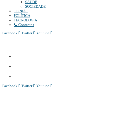
SAÚDE
SOCIEDADE
OPINIÃO
POLÍTICA
TECNOLOGIA
📞 Contactos
Facebook
Twitter
Youtube
Diário Independente (DI)
é um Jornal digital generalista ao serviço de Angola, com uma linha editorial própr
Whatsapp:
+244 927 209 599;
Comercial:
COMERCIAL@DIARIOINDEPENDENTE.INFO
Denuncia:
REDACAO@DIARIOINDEPENDENTE.INFO
Facebook
Twitter
Youtube
Diário Independente (DI)
é um Jornal digital generalista ao serviço de Angola, com uma linha editorial própr
Whatsapp:
+244 927 209 599;
COMERCIAL@DIARIOINDEPENDENTE.INFO