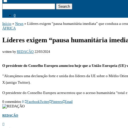
Search
0
Início
»
News
»
Líderes exigem “pausa humanitária imediata” que conduza a ces
ÁFRICA
Líderes exigem “pausa humanitária imedia
written by
REDAÇÃO
22/03/2024
O presidente do Conselho Europeu anunciou hoje que a União Europeia (UE) va
“Alcançámos uma declaração forte e unida dos líderes da UE sobre o Médio Orien
X (antigo Twitter).
O presidente do Conselho Europeu acrescentou que o acesso humanitária “total e e
0 comentários
0
Facebook
Twitter
Pinterest
Email
REDAÇÃO