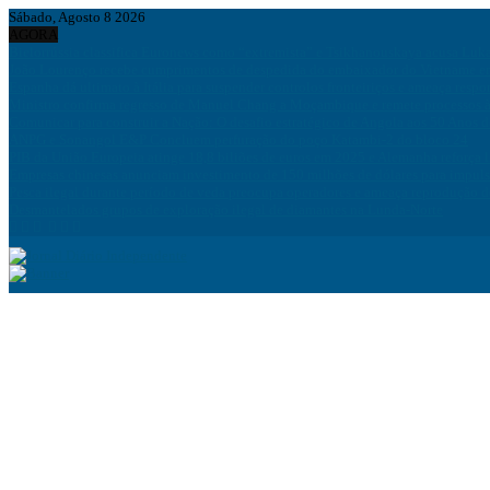
Sábado, Agosto 8 2026
AGORA
Bielorrússia classifica Euronews como “extremista” e Tsikhanouskaya acusa Luk
João Lourenço recebe cumprimentos de despedida do embaixador do Vietname 
Espanha dá ultimato à Itália para suspender controlos fronteiriços e ameaça resp
Ministro confirma regresso de Manuel Chang a Moçambique e remete processos à
Comunicar para construir a Nação: O desafio estratégico de Angola aos 50 Anos 
ANPG e Sonangol E&P Concluem perfuração do poço Katambi-2 do bloco 24
PIB da União Europeia atinge 18,8 biliões de euros em 2025 e Alemanha reforça 
Empresas chinesas anunciam investimento de 150 milhões de dólares para impuls
Pesca ilegal durante período de veda preocupa operadores e ameaça reprodução 
Desmantelados grupos de exploração ilegal de diamantes na Lunda-Norte