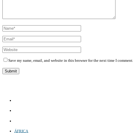
Save my name, email, and website in this browser for the next time I comment
Diário Independente (DI)
é um Jornal digital generalista ao serviço de Angola, com uma linha editorial própr
Whatsapp:
+244 927 209 599;
Comercial:
COMERCIAL@DIARIOINDEPENDENTE.INFO
Denuncia:
REDACAO@DIARIOINDEPENDENTE.INFO
ÁFRICA