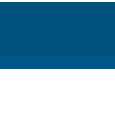
ashenko de retaliação
em Angola
onder com medidas recíprocas
 Justiça
de Independência
liderança económica
ionar indústria metalúrgica em Angola
do carapau em Luanda