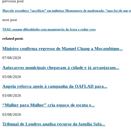
previous post
Marcelo reconhece “sacrifício” em indigitar Montenegro de madrugada, “mas foi ele que p
next post
TAAG assume dificuldades com manutenção da frota e reduz voos
related posts
Ministro confirma regresso de Manuel Chang a Moçambique...
07/08/2026
Autocarros municipais chegaram à cidade e já arranjaram...
05/08/2026
Angola reforça apoio à campanha da OAFLAD para...
03/08/2026
“Mulher para Mulher” cria espaço de escuta e...
03/08/2026
Tribunal de Londres analisa recurso da família Safa...