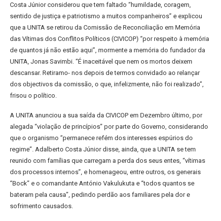
Costa Júnior considerou que tem faltado “humildade, coragem,
sentido de justiça e patriotismo a muitos companheiros” e explicou
que a UNITA se retirou da Comissão de Reconciliação em Memória
das Vítimas dos Conflitos Políticos (CIVICOP) “por respeito à memória
de quantos já não estão aqui”, mormente a memória do fundador da
UNITA, Jonas Savimbi. “É inaceitável que nem os mortos deixem
descansar. Retiramo- nos depois de termos convidado ao relançar
dos objectivos da comissão, o que, infelizmente, não foi realizado”,
frisou o político.
A UNITA anunciou a sua saída da CIVICOP em Dezembro último, por
alegada “violação de princípios” por parte do Governo, considerando
que o organismo “permanece refém dos interesses espúrios do
regime”. Adalberto Costa Júnior disse, ainda, que a UNITA se tem
reunido com famílias que carregam a perda dos seus entes, “vítimas
dos processos internos”, e homenageou, entre outros, os generais
“Bock” e o comandante António Vakulukuta e “todos quantos se
bateram pela causa”, pedindo perdão aos familiares pela dor e
sofrimento causados.